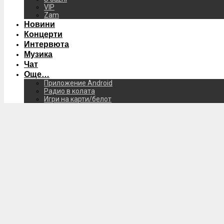
VIP
Zam
Новини
Концерти
Интервюта
Музика
Чат
Още…
Приложение Android
Радио в колата
Игри на карти/белот