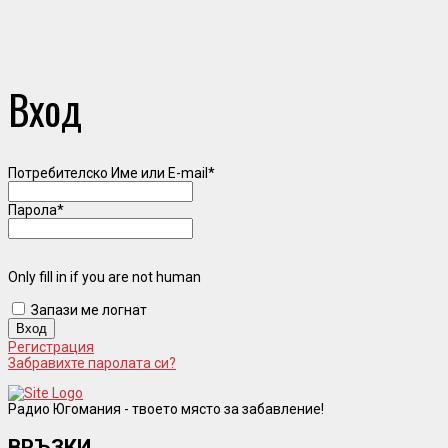
Вход
Потребителско Име или E-mail
*
Парола
*
Only fill in if you are not human
Запази ме логнат
Регистрация
Забравихте паролата си?
Радио Югомания - твоето място за забавление!
ВРЪЗКИ