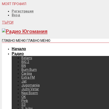
МОЯТ ПРОФИЛ
Регистрация
Вход
ТЪРСИ
ГЛАВНО МЕНЮ
ГЛАВНО МЕНЮ
Начало
Радио
Belami
BIG 2
BN
Bum Bum
Čaršija
Extra FM
Jat
Jugomanija
Južni Vetar
Naxi Boem
OK
Pink
S3
S Južni