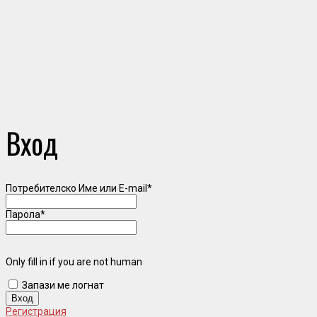
Вход
Потребителско Име или E-mail
*
Парола
*
Only fill in if you are not human
Запази ме логнат
Регистрация