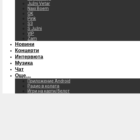
Južni Vetar
Naxi Boem
OK
Pink
S3
S Južni
VIP
Zam
Новини
Концерти
Интервюта
Музика
Чат
Още…
Приложение Android
Радио в колата
Игри на карти/белот