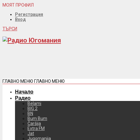
МОЯТ ПРОФИЛ
Регистрация
Вход
ТЪРСИ
ГЛАВНО МЕНЮ
ГЛАВНО МЕНЮ
Начало
Радио
Belami
BIG 2
BN
Bum Bum
Čaršija
Extra FM
Jat
Jugomanija