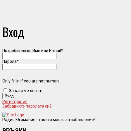
Вход
Потребителско Име или E-mail
*
Парола
*
Only fill in if you are not human
Запази ме логнат
Регистрация
Забравихте паролата си?
Радио Югомания - твоето място за забавление!
ВРЪЗКИ