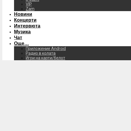
VIP
Zam
Новини
Концерти
Интервюта
Музика
Чат
Още…
Приложение Android
Радио в колата
Игри на карти/белот