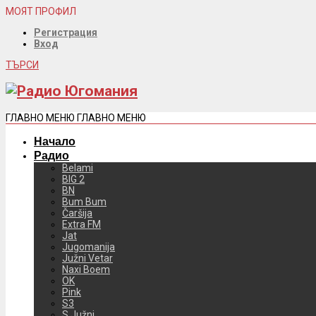
МОЯТ ПРОФИЛ
Регистрация
Вход
ТЪРСИ
ГЛАВНО МЕНЮ
ГЛАВНО МЕНЮ
Начало
Радио
Belami
BIG 2
BN
Bum Bum
Čaršija
Extra FM
Jat
Jugomanija
Južni Vetar
Naxi Boem
OK
Pink
S3
S Južni