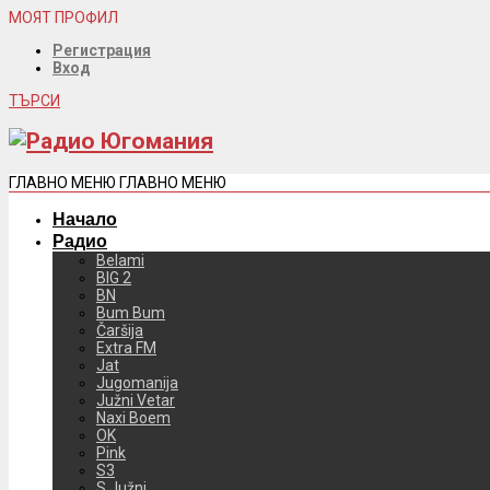
МОЯТ ПРОФИЛ
Регистрация
Вход
ТЪРСИ
ГЛАВНО МЕНЮ
ГЛАВНО МЕНЮ
Начало
Радио
Belami
BIG 2
BN
Bum Bum
Čaršija
Extra FM
Jat
Jugomanija
Južni Vetar
Naxi Boem
OK
Pink
S3
S Južni