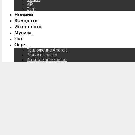
VIP
Zam
Новини
Концерти
Интервюта
Музика
Чат
Още…
Приложение Android
Радио в колата
Игри на карти/белот