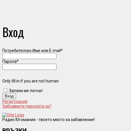
Вход
Потребителско Име или E-mail
*
Парола
*
Only fill in if you are not human
Запази ме логнат
Регистрация
Забравихте паролата си?
Радио Югомания - твоето място за забавление!
ВРЪЗКИ