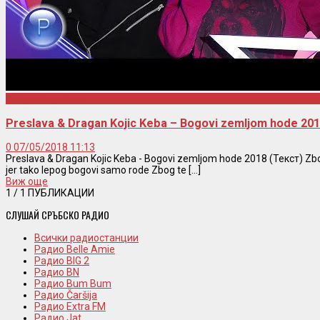
Dragan Kojic Keba
Preslava & Dragan Kojic Keba – Bogovi zemljom hode 2
0
07/05/2018 11:13
Preslava & Dragan Kojic Keba - Bogovi zemljom hode 2018 (Текст) Z
jer tako lepog bogovi samo rode Zbog te [...]
Виж още
1
/ 1 ПУБЛИКАЦИИ
СЛУШАЙ СРЪБСКО РАДИО
Всички радиостанции
Радио Belle Amie
Радио BIG 2
Радио BN
Радио Bum Bum
Радио Čaršija
Радио Extra FM
Радио Jat