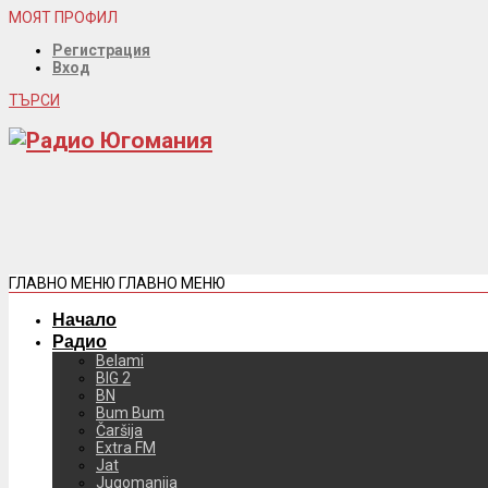
МОЯТ ПРОФИЛ
Регистрация
Вход
ТЪРСИ
ГЛАВНО МЕНЮ
ГЛАВНО МЕНЮ
Начало
Радио
Belami
BIG 2
BN
Bum Bum
Čaršija
Extra FM
Jat
Jugomanija