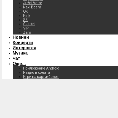
Južni Vetar
Naxi Boem
OK
Pink
S3
S Južni
VIP
Zam
Новини
Концерти
Интервюта
Музика
Чат
Още…
Приложение Android
Радио в колата
Игри на карти/белот