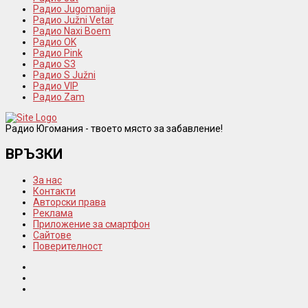
Радио Jugomanija
Радио Južni Vetar
Радио Naxi Boem
Радио OK
Радио Pink
Радио S3
Радио S Južni
Радио VIP
Радио Zam
Радио Югомания - твоето място за забавление!
ВРЪЗКИ
За нас
Контакти
Авторски права
Реклама
Приложение за смартфон
Сайтове
Поверителност