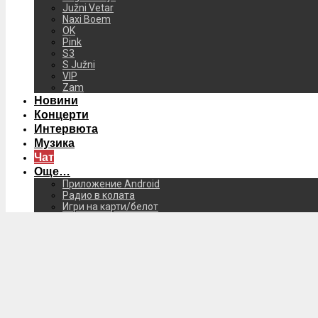
Južni Vetar
Naxi Boem
OK
Pink
S3
S Južni
VIP
Zam
Новини
Концерти
Интервюта
Музика
Чат
Още…
Приложение Android
Радио в колата
Игри на карти/белот