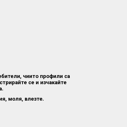
ебители, чиито профили са
стрирайте се и изчакайте
а.
я, моля, влезте.