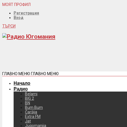
МОЯТ ПРОФИЛ
Регистрация
Вход
ТЪРСИ
ГЛАВНО МЕНЮ
ГЛАВНО МЕНЮ
Начало
Радио
Belami
BIG 2
BN
Bum Bum
Čaršija
Extra FM
Jat
Jugomanija