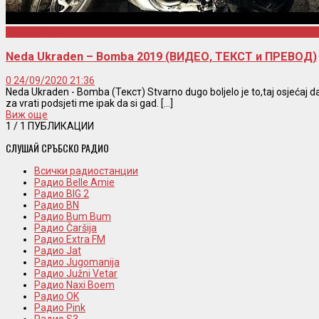
Neda Ukraden
Neda Ukraden – Bomba 2019 (ВИДЕО, ТЕКСТ и ПРЕВОД)
0
24/09/2020 21:36
Neda Ukraden - Bomba (Текст) Stvarno dugo boljelo je to,taj osjećaj d
za vrati podsjeti me ipak da si gad. [...]
Виж още
1
/ 1 ПУБЛИКАЦИИ
СЛУШАЙ СРЪБСКО РАДИО
Всички радиостанции
Радио Belle Amie
Радио BIG 2
Радио BN
Радио Bum Bum
Радио Čaršija
Радио Extra FM
Радио Jat
Радио Jugomanija
Радио Južni Vetar
Радио Naxi Boem
Радио OK
Радио Pink
Радио S3