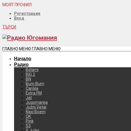
МОЯТ ПРОФИЛ
Регистрация
Вход
ТЪРСИ
ГЛАВНО МЕНЮ
ГЛАВНО МЕНЮ
Начало
Радио
Belami
BIG 2
BN
Bum Bum
Čaršija
Extra FM
Jat
Jugomanija
Južni Vetar
Naxi Boem
OK
Pink
S3
S Južni