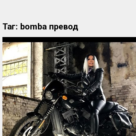
Таг:
bomba превод