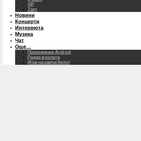
VIP
Zam
Новини
Концерти
Интервюта
Музика
Чат
Още…
Приложение Android
Радио в колата
Игри на карти/белот