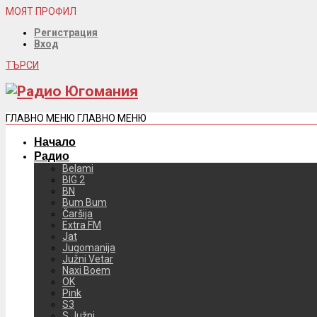
МОЯТ ПРОФИЛ
Регистрация
Вход
ТЪРСИ
ГЛАВНО МЕНЮ
ГЛАВНО МЕНЮ
Начало
Радио
Belami
BIG 2
BN
Bum Bum
Čaršija
Extra FM
Jat
Jugomanija
Južni Vetar
Naxi Boem
OK
Pink
S3
S Južni