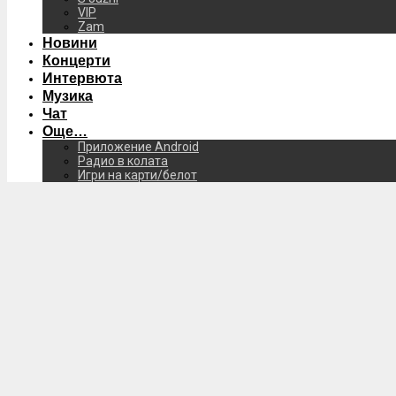
VIP
Zam
Новини
Концерти
Интервюта
Музика
Чат
Още…
Приложение Android
Радио в колата
Игри на карти/белот