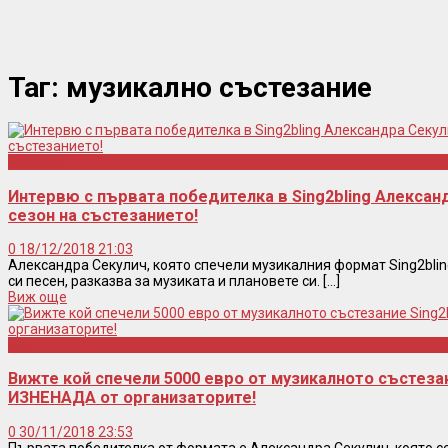
Таг:
музикално състезание
Интервю
Интервю с първата победителка в Sing2bling Алексан
сезон на състезанието!
0
18/12/2018 21:03
Александра Секулич, която спечели музикалния формат Sing2bling
си песен, разказва за музиката и плановете си. [...]
Виж още
Шоу
Вижте кой спечели 5000 евро от музикалното състезан
ИЗНЕНАДА от организаторите!
0
30/11/2018 23:53
Първата победителка от формaта е Александра Секулич, която се