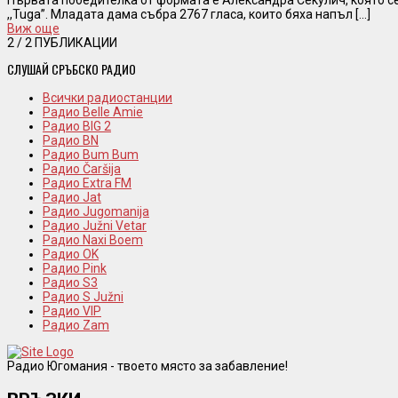
,,Tuga”. Младата дама събра 2767 гласа, които бяха напъл [...]
Виж още
2
/ 2 ПУБЛИКАЦИИ
СЛУШАЙ СРЪБСКО РАДИО
Всички радиостанции
Радио Belle Amie
Радио BIG 2
Радио BN
Радио Bum Bum
Радио Čaršija
Радио Extra FM
Радио Jat
Радио Jugomanija
Радио Južni Vetar
Радио Naxi Boem
Радио OK
Радио Pink
Радио S3
Радио S Južni
Радио VIP
Радио Zam
Радио Югомания - твоето място за забавление!