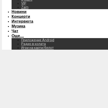
VIP
Zam
Новини
Концерти
Интервюта
Музика
Чат
Още…
Приложение Android
Радио в колата
Игри на карти/белот