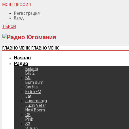
МОЯТ ПРОФИЛ
Регистрация
Вход
ТЪРСИ
ГЛАВНО МЕНЮ
ГЛАВНО МЕНЮ
Начало
Радио
Belami
BIG 2
BN
Bum Bum
Čaršija
Extra FM
Jat
Jugomanija
Južni Vetar
Naxi Boem
OK
Pink
S3
S Južni