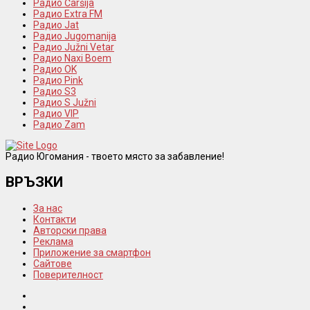
Радио Čaršija
Радио Extra FM
Радио Jat
Радио Jugomanija
Радио Južni Vetar
Радио Naxi Boem
Радио OK
Радио Pink
Радио S3
Радио S Južni
Радио VIP
Радио Zam
Радио Югомания - твоето място за забавление!
ВРЪЗКИ
За нас
Контакти
Авторски права
Реклама
Приложение за смартфон
Сайтове
Поверителност