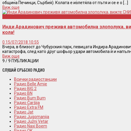
община Печинци, Сърбия). Колата е излетяла от пътя и се е о [...]
Виж още
Катастрофа
Инди Арадинович преживя автомобилна злополука, в
кола!
0
15/07/2018 10:55
Вчера, в близост до Чубурския парк, певицата Индира Арадинов
катастрофа, след като друг шофьор удари автомобила ѝ и напълн [
Виж още
9
/ 9 ПУБЛИКАЦИИ
СЛУШАЙ СРЪБСКО РАДИО
Всички радиостанции
Радио Belle Amie
Радио BIG 2
Радио BN
Радио Bum Bum
Радио Čaršija
Радио Extra FM
Радио Jat
Радио Jugomanija
Радио Južni Vetar
Радио Naxi Boem
Радио OK