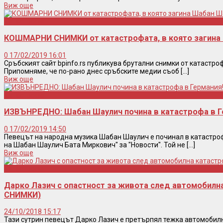
Виж още
Катастрофа
КОШМАРНИ СНИМКИ от катастрофата, в която загина
0
17/02/2019 16:01
Сръбският сайт bpinfo.rs публикува брутални снимки от катастро
Припомняме, че по-рано днес сръбските медии съоб [...]
Виж още
Катастрофа
ИЗВЪНРЕДНО: Шабан Шаулич почина в катастрофа в Г
0
17/02/2019 14:50
Певецът на народна музика Шабан Шаулич е починал в катастроф
на Шабан Шаулич Бата Миркович" за "Новости". Той не [...]
Виж още
Катастрофа
Дарко Лазич с опастност за живота след автомобил
СНИМКИ)
24/10/2018 15:17
Тази сутрин певецът Дарко Лазич е претърпял тежка автомобилн