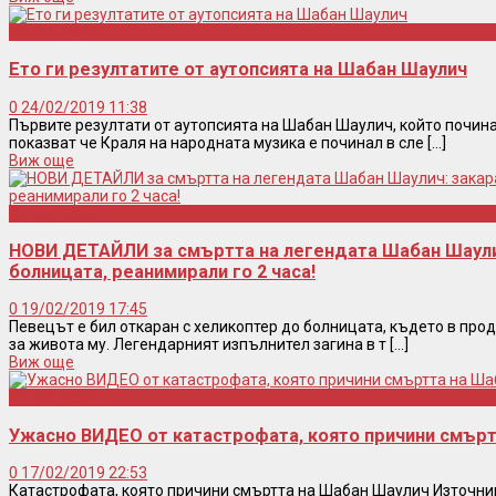
Катастрофа
Ето ги резултатите от аутопсията на Шабан Шаулич
0
24/02/2019 11:38
Първите резултати от аутопсията на Шабан Шаулич, който почина
показват че Краля на народната музика е починал в сле [...]
Виж още
Катастрофа
НОВИ ДЕТАЙЛИ за смъртта на легендата Шабан Шаулич
болницата, реанимирали го 2 часа!
0
19/02/2019 17:45
Певецът е бил откаран с хеликоптер до болницата, където в про
за живота му. Легендарният изпълнител загина в т [...]
Виж още
Катастрофа
Ужасно ВИДЕО от катастрофата, която причини смърт
0
17/02/2019 22:53
Катастрофата, която причини смъртта на Шабан Шаулич Източник: rt