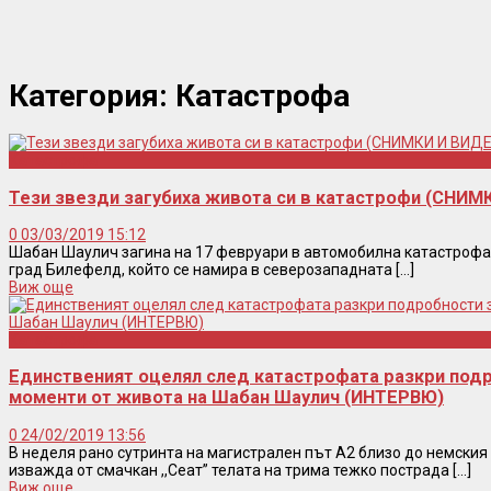
Категория:
Катастрофа
Катастрофа
Тези звезди загубиха живота си в катастрофи (СНИМ
0
03/03/2019 15:12
Шабан Шаулич загина на 17 февруари в автомобилна катастрофа 
град Билефелд, който се намира в северозападната [...]
Виж още
Катастрофа
Единственият оцелял след катастрофата разкри под
моменти от живота на Шабан Шаулич (ИНТЕРВЮ)
0
24/02/2019 13:56
В неделя рано сутринта на магистрален път А2 близо до немския
изважда от смачкан ,,Сеат” телата на трима тежко пострада [...]
Виж още