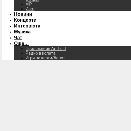
VIP
Zam
Новини
Концерти
Интервюта
Музика
Чат
Още…
Приложение Android
Радио в колата
Игри на карти/белот