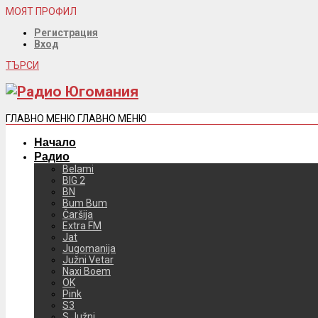
МОЯТ ПРОФИЛ
Регистрация
Вход
ТЪРСИ
ГЛАВНО МЕНЮ
ГЛАВНО МЕНЮ
Начало
Радио
Belami
BIG 2
BN
Bum Bum
Čaršija
Extra FM
Jat
Jugomanija
Južni Vetar
Naxi Boem
OK
Pink
S3
S Južni