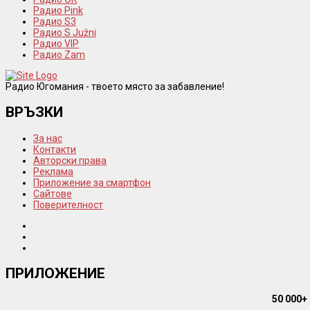
Радио Pink
Радио S3
Радио S Južni
Радио VIP
Радио Zam
Радио Югомания - твоето място за забавление!
ВРЪЗКИ
За нас
Контакти
Авторски права
Реклама
Приложение за смартфон
Сайтове
Поверителност
ПРИЛОЖЕНИЕ
50 000+