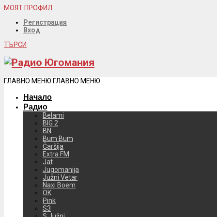
МОЯТ ПРОФИЛ
Регистрация
Вход
ТЪРСИ
ГЛАВНО МЕНЮ
ГЛАВНО МЕНЮ
Начало
Радио
Belami
BIG 2
BN
Bum Bum
Čaršija
Extra FM
Jat
Jugomanija
Južni Vetar
Naxi Boem
OK
Pink
S3
S Južni