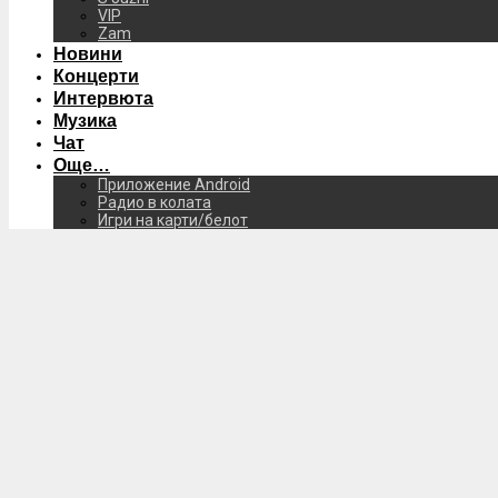
VIP
Zam
Новини
Концерти
Интервюта
Музика
Чат
Още…
Приложение Android
Радио в колата
Игри на карти/белот