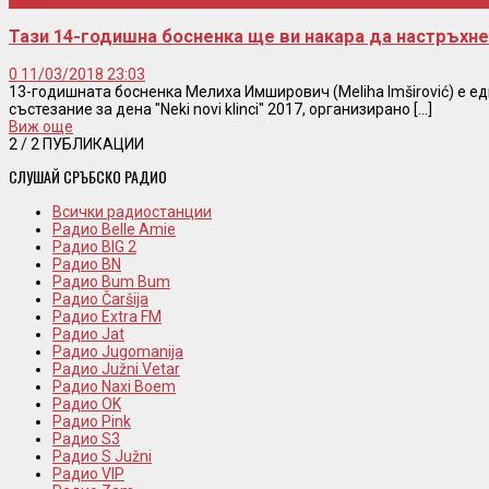
Таланти
Тази 14-годишна босненка ще ви накара да настръхне
0
11/03/2018 23:03
13-годишната босненка Мелиха Имширович (Meliha Imširović) е е
състезание за дена "Neki novi klinci" 2017, организирано [...]
Виж още
2
/ 2 ПУБЛИКАЦИИ
СЛУШАЙ СРЪБСКО РАДИО
Всички радиостанции
Радио Belle Amie
Радио BIG 2
Радио BN
Радио Bum Bum
Радио Čaršija
Радио Extra FM
Радио Jat
Радио Jugomanija
Радио Južni Vetar
Радио Naxi Boem
Радио OK
Радио Pink
Радио S3
Радио S Južni
Радио VIP