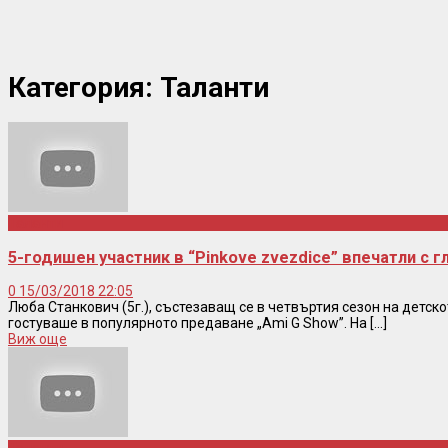
Категория:
Таланти
Таланти
5-годишен участник в “Pinkove zvezdice” впечатли с г
0
15/03/2018 22:05
Люба Станкович (5г.), състезаващ се в четвъртия сезон на детско
гостуваше в популярното предаване „Ami G Show”. На [...]
Виж още