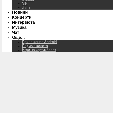
VIP
Zam
Новини
Концерти
Интервюта
Музика
Чат
Още…
Приложение Android
Радио в колата
Игри на карти/белот