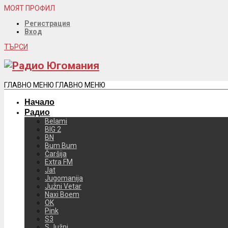
МОЯТ ПРОФИЛ
Регистрация
Вход
ТЪРСИ
ГЛАВНО МЕНЮ
ГЛАВНО МЕНЮ
Начало
Радио
Belami
BIG 2
BN
Bum Bum
Čaršija
Extra FM
Jat
Jugomanija
Južni Vetar
Naxi Boem
OK
Pink
S3
S Južni