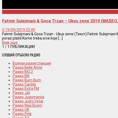
Fatmir Sulejmani
Fatmir Sulejmani & Goca Trzan – Ukus zene 2019 (ВИДЕ
0
19/09/2019 22:49
Fatmir Sulejmani & Goca Trzan - Ukus zene (Текст) Fatmir Sulejmani K
poraz platiš Kome treba srce koje [...]
Виж още
1
/ 1 ПУБЛИКАЦИИ
СЛУШАЙ СРЪБСКО РАДИО
Всички радиостанции
Радио Belle Amie
Радио BIG 2
Радио BN
Радио Bum Bum
Радио Čaršija
Радио Extra FM
Радио Jat
Радио Jugomanija
Радио Južni Vetar
Радио Naxi Boem
Радио OK
Радио Pink
Радио S3