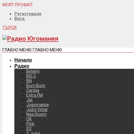
МОЯТ ПРОФИЛ
Регистрация
Вход
ТЪРСИ
ГЛАВНО МЕНЮ
ГЛАВНО МЕНЮ
Начало
Радио
Belami
BIG 2
BN
Bum Bum
Čaršija
Extra FM
Jat
Jugomanija
Južni Vetar
Naxi Boem
OK
Pink
S3
S Južni