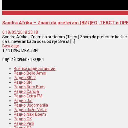
Sandra Afrika
Sandra Afrika – Znam da preteram (ВИДЕО, ТЕКСТ и П
0
18/05/2018 23:18
Sandra Afrika - Znam da preteram (Текст) Znam da preteram kad se d
da si neveran kada odeš od nje Sve št [...]
Виж още
1
/ 1 ПУБЛИКАЦИИ
СЛУШАЙ СРЪБСКО РАДИО
Всички радиостанции
Радио Belle Amie
Радио BIG 2
Радио BN
Радио Bum Bum
Радио Čaršija
Радио Extra FM
Радио Jat
Радио Jugomanija
Радио Južni Vetar
Радио Naxi Boem
Радио OK
Радио Pink
Радио S3