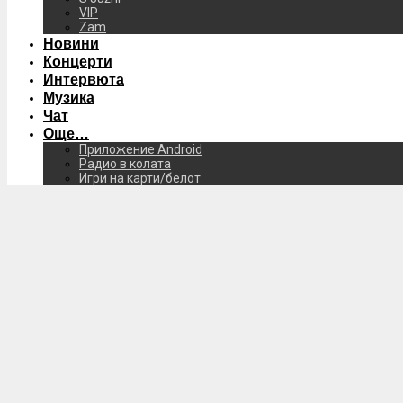
VIP
Zam
Новини
Концерти
Интервюта
Музика
Чат
Още…
Приложение Android
Радио в колата
Игри на карти/белот