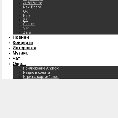
Južni Vetar
Naxi Boem
OK
Pink
S3
S Južni
VIP
Zam
Новини
Концерти
Интервюта
Музика
Чат
Още…
Приложение Android
Радио в колата
Игри на карти/белот