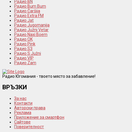
Радио BN
Радио Bum Bum
Радио Čaršija
Радио Extra FM
Радио Jat
Радио Jugomanija
Радио Južni Vetar
Радио Naxi Boem
Радио OK
Радио Pink
Радио S3
Радио S Južni
Радио VIP
Радио Zam
Радио Югомания - твоето място за забавление!
ВРЪЗКИ
За нас
Контакти
Авторски права
Реклама
Приложение за смартфон
Сайтове
Поверителност