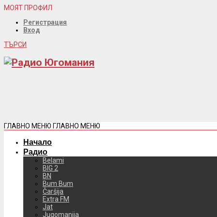
МОЯТ ПРОФИЛ
Регистрация
Вход
ТЪРСИ
ГЛАВНО МЕНЮ
ГЛАВНО МЕНЮ
Начало
Радио
Belami
BIG 2
BN
Bum Bum
Čaršija
Extra FM
Jat
Jugomanija