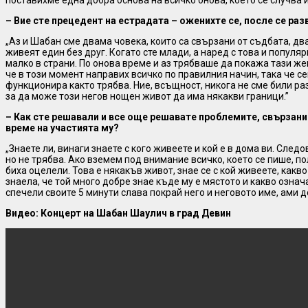
поставихме една добра основа на всичко онова, което се случва и 
– Вие сте прецедент на естрадата – оженихте се, после се раз
„Аз и Шабан сме двама човека, които са свързани от съдбата, дв
живеят един без друг. Когато сте млади, а наред с това и популяр
малко в страни. По онова време и аз трябваше да покажа тази же
че в този момент направих всичко по правилния начин, така че 
функционира както трябва. Ние, всъщност, никога не сме били ра
за да може този негов нощен живот да има някакви граници.”
– Как сте решавали и все още решавате проблемите, свързани 
време на участията му?
„Знаете ли, винаги знаете с кого живеете и кой е в дома ви. Сле
но не трябва. Ако вземем под внимание всичко, което се пише, п
биха оцелели. Това е някакъв живот, знае се с кой живеете, какв
знаела, че той много добре знае къде му е мястото и какво означ
спечели своите 5 минути слава покрай него и неговото име, ами д
Видео: Концерт на Шабан Шаулич в град Девин