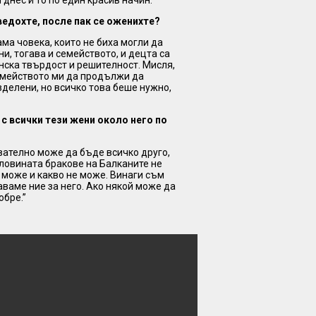
днес и то по един красив начин.”
ведохте, после пак се оженихте?
ама човека, които не биха могли да
ни, тогава и семейството, и децта са
нска твърдост и решителност. Мисля,
семейството ми да продължи да
зделени, но всичко това беше нужно,
с всички тези жени около него по
дователно може да бъде всичко друго,
оловината бракове на Балканите не
о може и какво не може. Винаги съм
аваме ние за него. Ако някой може да
обре.”