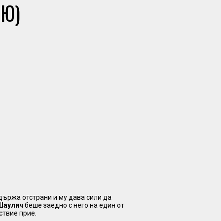
ВЮ)
ддържа отстрани и му дава сили да
Шаулич
беше заедно с него на един от
ствие прие.