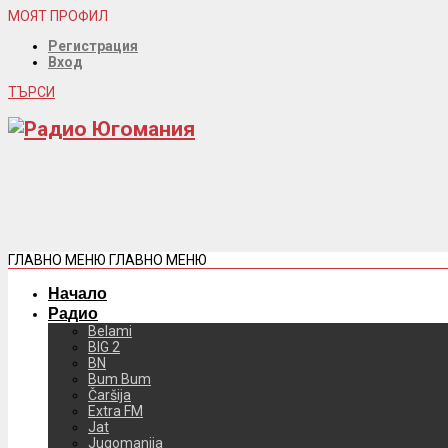
МОЯТ ПРОФИЛ
Регистрация
Вход
ТЪРСИ
ГЛАВНО МЕНЮ
ГЛАВНО МЕНЮ
Начало
Радио
Belami
BIG 2
BN
Bum Bum
Čaršija
Extra FM
Jat
Jugomanija