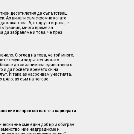
четири десетилетия да съпътстваш
ек. Аз винаги съм скромна когато
а кажа това. А, от друга страна, е
пътувания, много време за
а да забравяме и това, че през
ачало. С оглед на това, че той много,
чките текущи задължения като
ябваше да се занимава единствено с
то и да посвети времето си на
лът. И така аз насрочвам участията,
о цяло, аз съм на негово
ако вие не присъствахте в кариерата
ктически ние сме един добър и обигран
 семейство, ние надградихме и