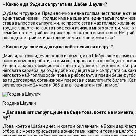
– Какво е да бъдеш съпругата на Шабан Шаулич?
„Хубаво и трудно е. Преди всичко е една голяма чест повече от 
един такъв човек – голямо име на сцената, един такъв голям чов
става въпрос за съпруга ми, но просто сега имах голямо желание д
трудно, защото неговата професия изисква много жертви, много 
семейството – трябваше някак да съчетава всичко това. Не трябв
последните трийсетина години съм и негов мениджър.”
– Какво е да си мениджър на собствения си съпруг?
„Мисля, че тази идея допадна и на мен, и на Шабан още в самото н
наистина много работи, аз съм се старала да го освободя от вси
къщната работа, семейството, децата, ученето, сметките. Той тр
неговата кариера, да бъде добър с децата си и съпругата си, как
неговото най-голямо хоби, това е риболовът, а преди беше футбо
аз ги договарям, организирам превоза и самолетните билети. Кат
разположение 24 часа и 365 дни в годината и той на мое.”
Гордана Шаулич
– Дали вашият съпруг щеше да бъде това, което е в момента, 
му?
„Това, което е Шабан днес, и което е бил винаги, е Божи дар. Фа
отбор, а с моето присъствие в живота ми, както и това на цялото