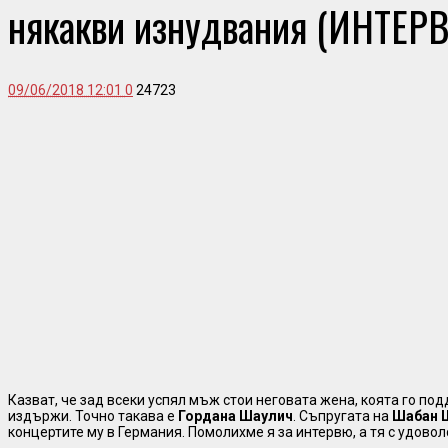
някакви изнудвания (ИНТЕР
09/06/2018 12:01
0
24723
Казват, че зад всеки успял мъж стои неговата жена, коята го по
издържи. Точно такава е
Гордана Шаулич
. Съпругата на
Шабан 
концертите му в Германия. Помолихме я за интервю, а тя с удовол