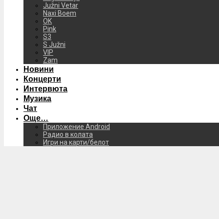
Južni Vetar
Naxi Boem
OK
Pink
S3
S Južni
VIP
Zam
Новини
Концерти
Интервюта
Музика
Чат
Още…
Приложение Android
Радио в колата
Игри на карти/белот