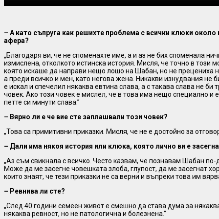
–
А като съпруга как решихте проблема с всички клюки около
афера?
„Благодаря ви, че не споменахте име, а и аз не бих споменала нич
измислена, отколкото истинска история. Мисля, че точно в този м
която искаше да направи нещо лошо на Шабан, но не прецениха н
а преди всичко и мен, като негова жена. Никакви изнудвания не б
е искал и спечелил някаква евтина слава, а с такава слава не би
човек. Ако този човек е мислел, че в това има нещо специално и е
петте си минути слава.”
– Вярно ли е че вие сте заплашвали този човек?
„Това са примитивни приказки. Мисля, че не е достойно за отговор
– Дали има някоя история или клюка, която лично ви е засегн
„Аз съм свикнала с всичко. Често казвам, че познавам Шабан по-д
Може да ме засегне човешката злоба, глупост, да ме засегнат хора
които знаят, че тези приказки не са верни и въпреки това им вярва
– Ревнива ли сте?
„След 40 години семеен живот е смешно да става дума за някакв
някаква ревност, но не патологична и болезнена.”