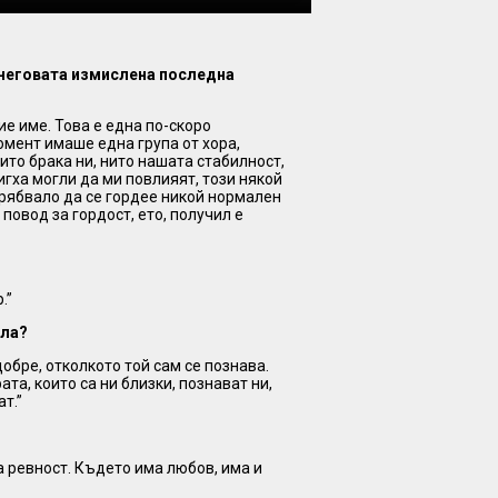
 неговата измислена последна
ие име. Това е една по-скоро
омент имаше една група от хора,
ито брака ни, нито нашата стабилност,
игха могли да ми повлияят, този някой
 трябвало да се гордее никой нормален
 повод за гордост, ето, получил е
.”
ала?
обре, отколкото той сам се познава.
та, които са ни близки, познават ни,
т.”
а ревност. Където има любов, има и