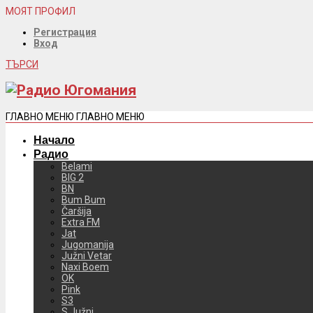
МОЯТ ПРОФИЛ
Регистрация
Вход
ТЪРСИ
ГЛАВНО МЕНЮ
ГЛАВНО МЕНЮ
Начало
Радио
Belami
BIG 2
BN
Bum Bum
Čaršija
Extra FM
Jat
Jugomanija
Južni Vetar
Naxi Boem
OK
Pink
S3
S Južni