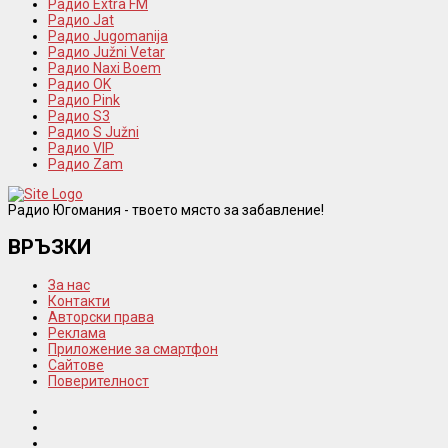
Радио Extra FM
Радио Jat
Радио Jugomanija
Радио Južni Vetar
Радио Naxi Boem
Радио OK
Радио Pink
Радио S3
Радио S Južni
Радио VIP
Радио Zam
Радио Югомания - твоето място за забавление!
ВРЪЗКИ
За нас
Контакти
Авторски права
Реклама
Приложение за смартфон
Сайтове
Поверителност