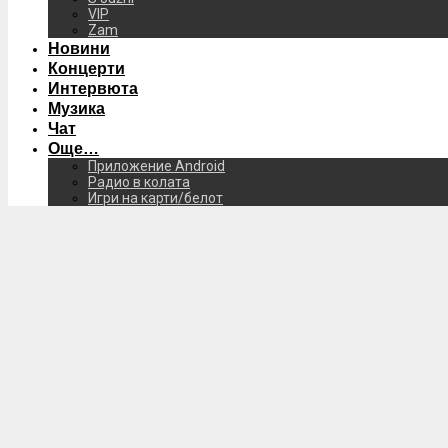
VIP
Zam
Новини
Концерти
Интервюта
Музика
Чат
Още…
Приложение Android
Радио в колата
Игри на карти/белот