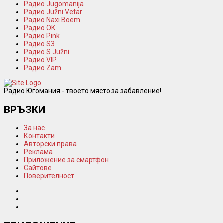
Радио Jugomanija
Радио Južni Vetar
Радио Naxi Boem
Радио OK
Радио Pink
Радио S3
Радио S Južni
Радио VIP
Радио Zam
Радио Югомания - твоето място за забавление!
ВРЪЗКИ
За нас
Контакти
Авторски права
Реклама
Приложение за смартфон
Сайтове
Поверителност