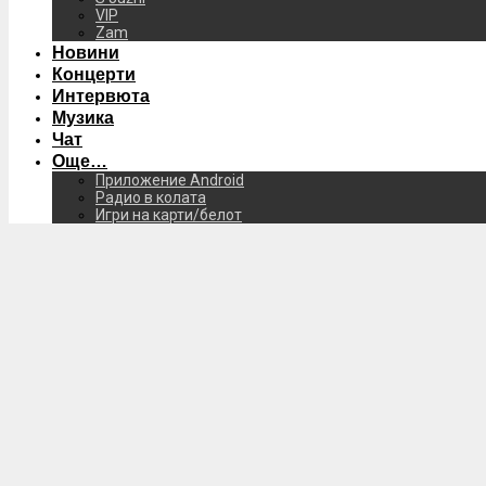
VIP
Zam
Новини
Концерти
Интервюта
Музика
Чат
Още…
Приложение Android
Радио в колата
Игри на карти/белот