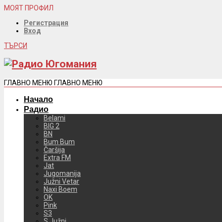
МОЯТ ПРОФИЛ
Регистрация
Вход
ТЪРСИ
ГЛАВНО МЕНЮ
ГЛАВНО МЕНЮ
Начало
Радио
Belami
BIG 2
BN
Bum Bum
Čaršija
Extra FM
Jat
Jugomanija
Južni Vetar
Naxi Boem
OK
Pink
S3
S Južni