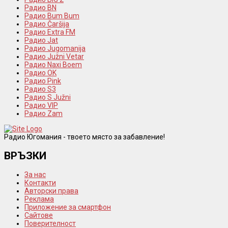
Радио BN
Радио Bum Bum
Радио Čaršija
Радио Extra FM
Радио Jat
Радио Jugomanija
Радио Južni Vetar
Радио Naxi Boem
Радио OK
Радио Pink
Радио S3
Радио S Južni
Радио VIP
Радио Zam
Радио Югомания - твоето място за забавление!
ВРЪЗКИ
За нас
Контакти
Авторски права
Реклама
Приложение за смартфон
Сайтове
Поверителност