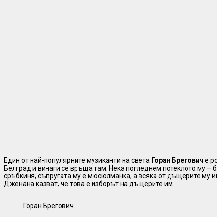
Един от най-популярните музиканти на света
Горан Брегович
е р
Белград и винаги се връща там. Нека погледнем потеклото му – б
сръбкиня, съпругата му е мюсюлманка, а всяка от дъщерите му и
Дженана казват, че това е изборът на дъщерите им.
Горан Брегович