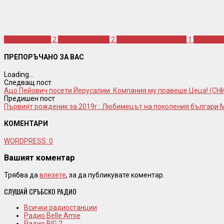
goran bregovic
2
горан брегович
2
горан брегович деца
1
горан б
ПРЕПОРЪЧАНО ЗА ВАС
Loading...
Следващ пост
Ацо Пейович посети Йерусалим. Компания му правеше Цеца! (С
Предишен пост
Първият рожденик за 2019г.: Любимецът на поколения българи 
КОМЕНТАРИ
WORDPRESS:
0
Вашият коментар
Трябва да
влезете
, за да публикувате коментар.
СЛУШАЙ СРЪБСКО РАДИО
Всички радиостанции
Радио Belle Amie
Радио BIG 2