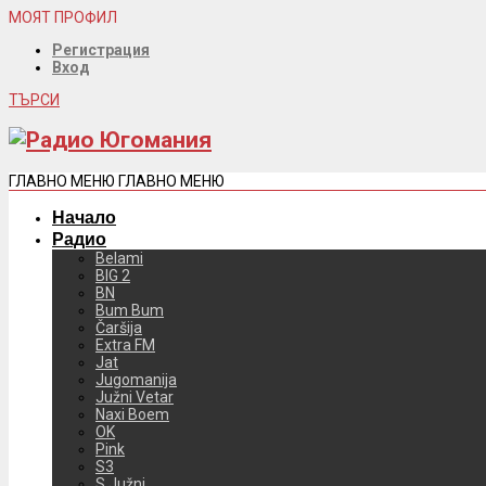
МОЯТ ПРОФИЛ
Регистрация
Вход
ТЪРСИ
ГЛАВНО МЕНЮ
ГЛАВНО МЕНЮ
Начало
Радио
Belami
BIG 2
BN
Bum Bum
Čaršija
Extra FM
Jat
Jugomanija
Južni Vetar
Naxi Boem
OK
Pink
S3
S Južni