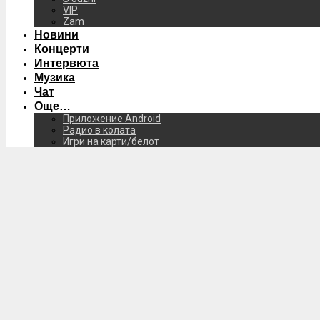
VIP
Zam
Новини
Концерти
Интервюта
Музика
Чат
Още…
Приложение Android
Радио в колата
Игри на карти/белот