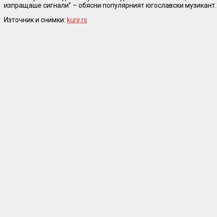
изпращаше сигнали” – обясни популярният югославски музикант.
Източник и снимки:
kurir.rs