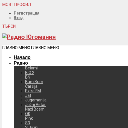
МОЯТ ПРОФИЛ
Регистрация
Вход
ТЪРСИ
ГЛАВНО МЕНЮ
ГЛАВНО МЕНЮ
Начало
Радио
Belami
BIG 2
BN
Bum Bum
Čaršija
Extra FM
Jat
Jugomanija
Južni Vetar
Naxi Boem
OK
Pink
S3
S Južni