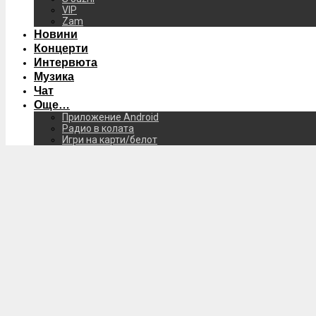
VIP
Zam
Новини
Концерти
Интервюта
Музика
Чат
Още…
Приложение Android
Радио в колата
Игри на карти/белот