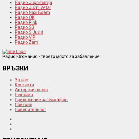
Радио Jugomanija
Радио Južni Vetar
Радио Naxi Boem
Радио OK
Радио Pink
Радио S3
Радио S Južni
Радио VIP
Радио Zam
Радио Югомания - твоето място за забавление!
ВРЪЗКИ
За нас
Контакти
Авторски права
Реклама
Приложение за смартфон
Сайтове
Поверителност