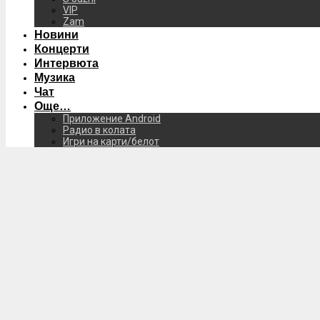
VIP
Zam
Новини
Концерти
Интервюта
Музика
Чат
Още…
Приложение Android
Радио в колата
Игри на карти/белот