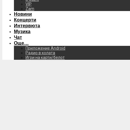
VIP
Zam
Новини
Концерти
Интервюта
Музика
Чат
Още…
Приложение Android
Радио в колата
Игри на карти/белот