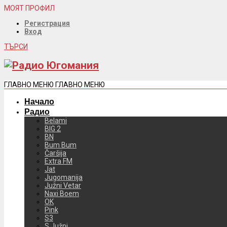
МОЯТ ПРОФИЛ
Регистрация
Вход
ТЪРСИ
ГЛАВНО МЕНЮ
ГЛАВНО МЕНЮ
Начало
Радио
Belami
BIG 2
BN
Bum Bum
Čaršija
Extra FM
Jat
Jugomanija
Južni Vetar
Naxi Boem
OK
Pink
S3
S Južni