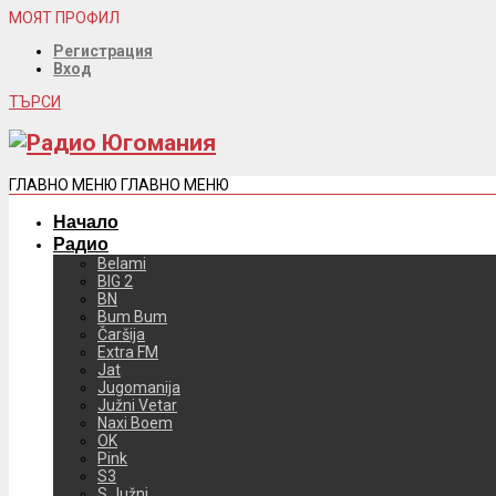
МОЯТ ПРОФИЛ
Регистрация
Вход
ТЪРСИ
ГЛАВНО МЕНЮ
ГЛАВНО МЕНЮ
Начало
Радио
Belami
BIG 2
BN
Bum Bum
Čaršija
Extra FM
Jat
Jugomanija
Južni Vetar
Naxi Boem
OK
Pink
S3
S Južni