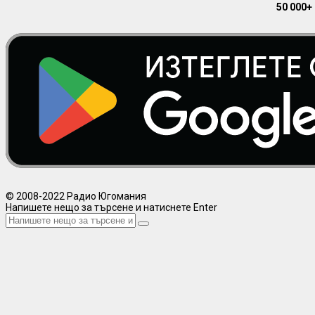
50 000+
© 2008-2022 Радио Югомания
Напишете нещо за търсене и натиснете Enter