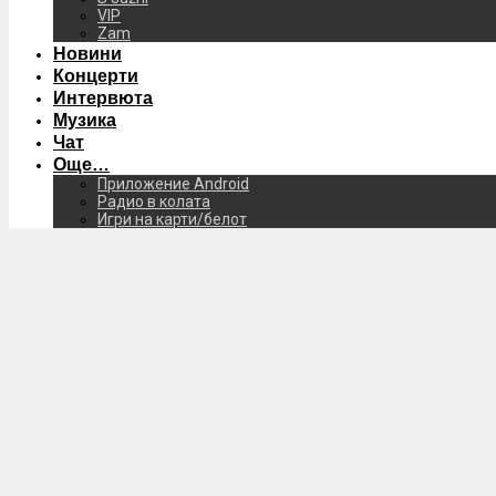
VIP
Zam
Новини
Концерти
Интервюта
Музика
Чат
Още…
Приложение Android
Радио в колата
Игри на карти/белот