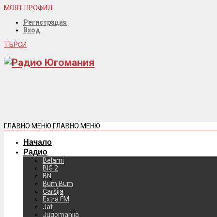
МОЯТ ПРОФИЛ
Регистрация
Вход
ТЪРСИ
ГЛАВНО МЕНЮ
ГЛАВНО МЕНЮ
Начало
Радио
Belami
BIG 2
BN
Bum Bum
Čaršija
Extra FM
Jat
Jugomanija