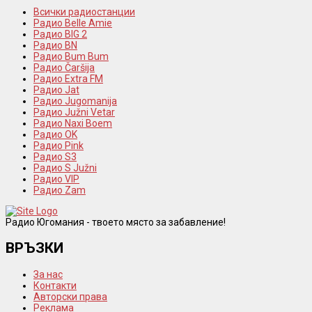
Всички радиостанции
Радио Belle Amie
Радио BIG 2
Радио BN
Радио Bum Bum
Радио Čaršija
Радио Extra FM
Радио Jat
Радио Jugomanija
Радио Južni Vetar
Радио Naxi Boem
Радио OK
Радио Pink
Радио S3
Радио S Južni
Радио VIP
Радио Zam
Радио Югомания - твоето място за забавление!
ВРЪЗКИ
За нас
Контакти
Авторски права
Реклама