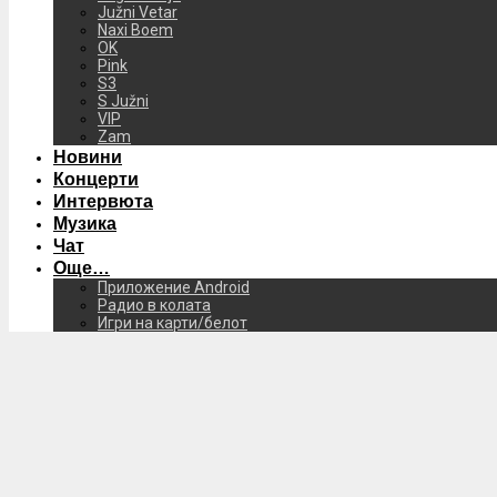
Južni Vetar
Naxi Boem
OK
Pink
S3
S Južni
VIP
Zam
Новини
Концерти
Интервюта
Музика
Чат
Още…
Приложение Android
Радио в колата
Игри на карти/белот