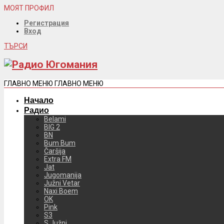
МОЯТ ПРОФИЛ
Регистрация
Вход
ТЪРСИ
ГЛАВНО МЕНЮ
ГЛАВНО МЕНЮ
Начало
Радио
Belami
BIG 2
BN
Bum Bum
Čaršija
Extra FM
Jat
Jugomanija
Južni Vetar
Naxi Boem
OK
Pink
S3
S Južni