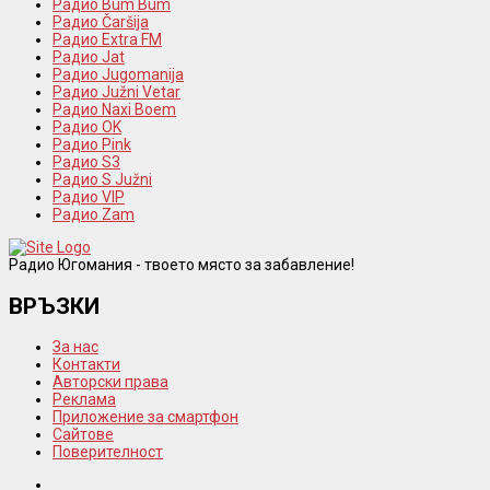
Радио Bum Bum
Радио Čaršija
Радио Extra FM
Радио Jat
Радио Jugomanija
Радио Južni Vetar
Радио Naxi Boem
Радио OK
Радио Pink
Радио S3
Радио S Južni
Радио VIP
Радио Zam
Радио Югомания - твоето място за забавление!
ВРЪЗКИ
За нас
Контакти
Авторски права
Реклама
Приложение за смартфон
Сайтове
Поверителност