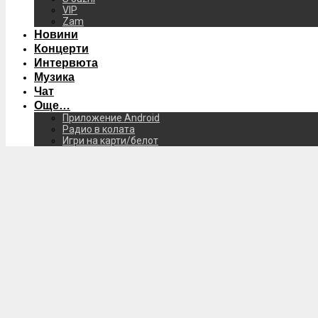
VIP
Zam
Новини
Концерти
Интервюта
Музика
Чат
Още…
Приложение Android
Радио в колата
Игри на карти/белот