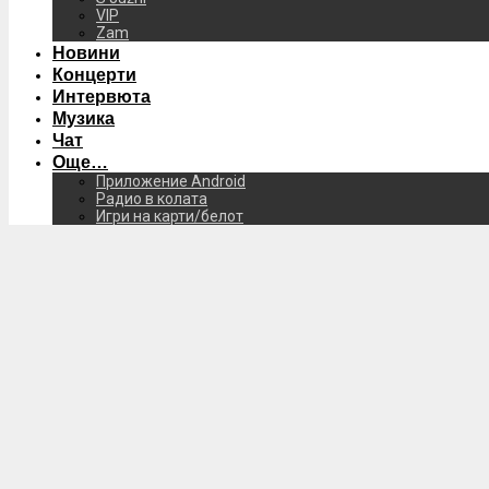
VIP
Zam
Новини
Концерти
Интервюта
Музика
Чат
Още…
Приложение Android
Радио в колата
Игри на карти/белот