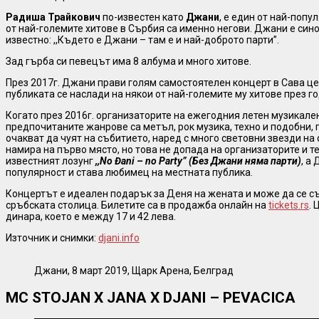
Радиша Трайкович
по-известен като
Джани
, е един от най-попу
от най-големите хитове в Сърбия са именно негови. Джани е сино
известно: ,,Където е Джани – там е и най-доброто парти”.
Зад гърба си певецът има 8 албума и много хитове.
През 2017г. Джани прави голям самостоятелен концерт в Сава це
публиката се наслади на някои от най-големите му хитове през г
Когато през 2016г. организаторите на ежегодния летен музикален 
предпочитаните жанрове са метъл, рок музика, техно и подобни,
очакват да чуят на събитието, наред с много световни звезди на 
намира на първо място, но това не допада на организаторите и те
известният лозунг
,,No Đani – no Party” (Без Джани няма парти)
, а
популярност и става любимец на местната публика.
Концертът е идеален подарък за Деня на жената и може да се съ
сръбската столица. Билетите са в продажба онлайн на
tickets.rs
. 
динара, което е между 17 и 42 лева.
Източник и снимки:
djani.info
Джани, 8 март 2019, Щарк Арена, Белград
MC STOJAN X JANA X DJANI – PEVACICA