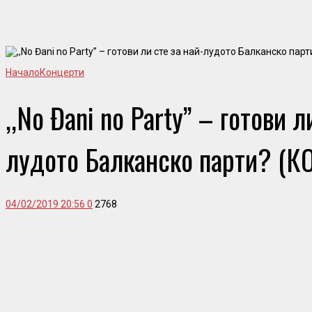
Начало
Концерти
,,No Đani no Party” – готови л
лудото Балканско парти? (К
04/02/2019 20:56
0
2768