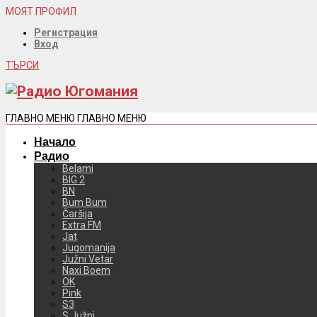
МОЯТ ПРОФИЛ
Регистрация
Вход
ТЪРСИ
ГЛАВНО МЕНЮ
ГЛАВНО МЕНЮ
Начало
Радио
Belami
BIG 2
BN
Bum Bum
Čaršija
Extra FM
Jat
Jugomanija
Južni Vetar
Naxi Boem
OK
Pink
S3
S Južni