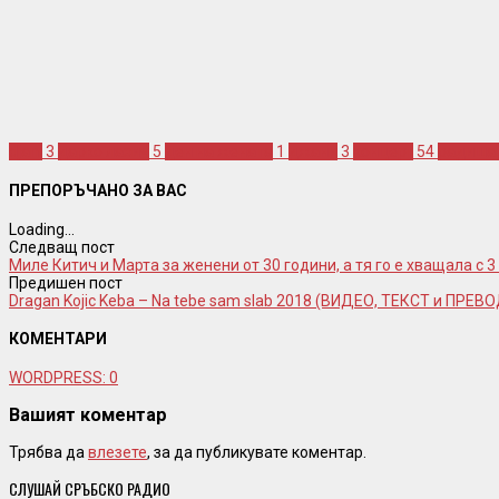
djani
3
дарко лазич
5
ден на жената
1
джани
3
концерт
54
радиша 
ПРЕПОРЪЧАНО ЗА ВАС
Loading...
Следващ пост
Миле Китич и Марта за женени от 30 години, а тя го е хващала с
Предишен пост
Dragan Kojic Keba – Na tebe sam slab 2018 (ВИДЕО, ТЕКСТ и ПРЕВ
КОМЕНТАРИ
WORDPRESS:
0
Вашият коментар
Трябва да
влезете
, за да публикувате коментар.
СЛУШАЙ СРЪБСКО РАДИО