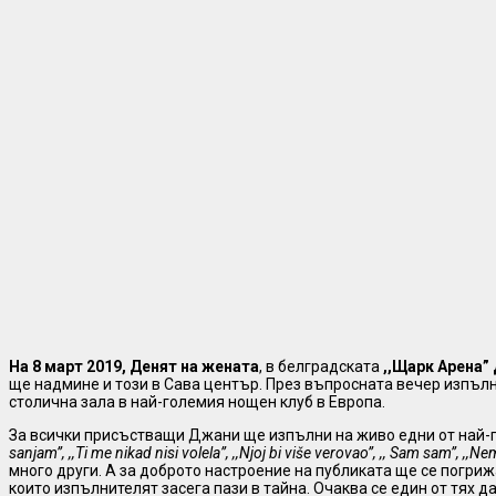
На 8 март 2019, Денят на жената
, в белградската
,,Щарк Арена”
ще надмине и този в Сава център. През въпросната вечер изпъл
столична зала в най-големия нощен клуб в Европа.
За всички присъстващи Джани ще изпълни на живо едни от най-г
sanjam”, ,,Ti me nikad nisi volela”, ,,Njoj bi više verovao”, ,, Sam sam”, ,,N
много други. А за доброто настроение на публиката ще се погриж
които изпълнителят засега пази в тайна. Очаква се един от тях 