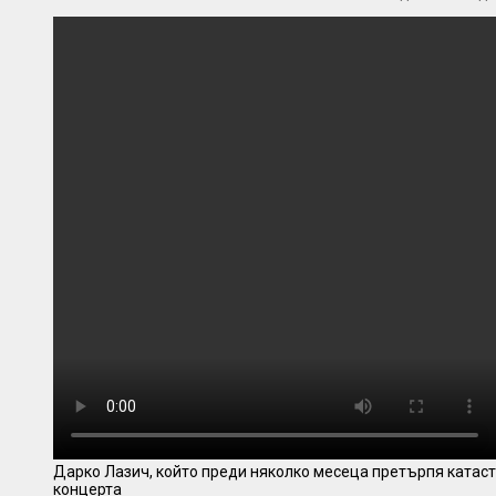
Дарко Лазич, който преди няколко месеца претърпя катаст
концерта