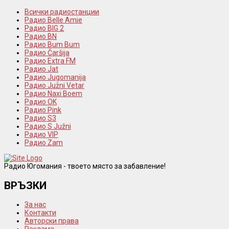
Всички радиостанции
Радио Belle Amie
Радио BIG 2
Радио BN
Радио Bum Bum
Радио Čaršija
Радио Extra FM
Радио Jat
Радио Jugomanija
Радио Južni Vetar
Радио Naxi Boem
Радио OK
Радио Pink
Радио S3
Радио S Južni
Радио VIP
Радио Zam
Радио Югомания - твоето място за забавление!
ВРЪЗКИ
За нас
Контакти
Авторски права