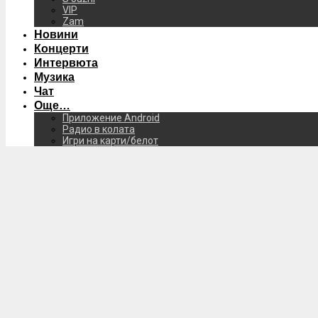
VIP
Zam
Новини
Концерти
Интервюта
Музика
Чат
Още…
Приложение Android
Радио в колата
Игри на карти/белот