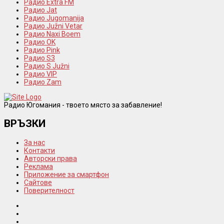
Радио Extra FM
Радио Jat
Радио Jugomanija
Радио Južni Vetar
Радио Naxi Boem
Радио OK
Радио Pink
Радио S3
Радио S Južni
Радио VIP
Радио Zam
Радио Югомания - твоето място за забавление!
ВРЪЗКИ
За нас
Контакти
Авторски права
Реклама
Приложение за смартфон
Сайтове
Поверителност