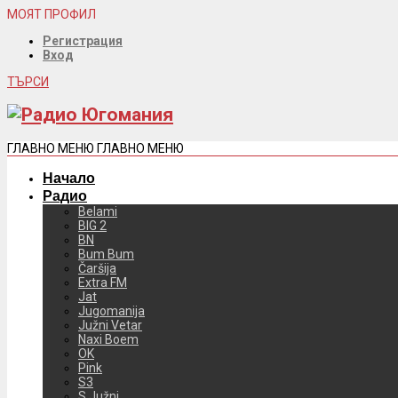
МОЯТ ПРОФИЛ
Регистрация
Вход
ТЪРСИ
ГЛАВНО МЕНЮ
ГЛАВНО МЕНЮ
Начало
Радио
Belami
BIG 2
BN
Bum Bum
Čaršija
Extra FM
Jat
Jugomanija
Južni Vetar
Naxi Boem
OK
Pink
S3
S Južni