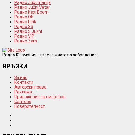
Радио Jugomanija
Радио Južni Vetar
Радио Naxi Boem
Радио OK
Радио Pink
Радио S3
Радио S Južni
Радио VIP
Радио Zam
Радио Югомания - твоето място за забавление!
ВРЪЗКИ
За нас
Контакти
Авторски права
Реклама
Приложение за смартфон
Сайтове
Поверителност