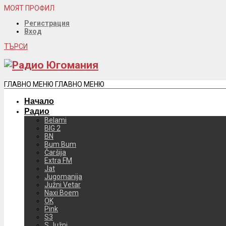
МОЯТ ПРОФИЛ
Регистрация
Вход
ТЪРСИ
ГЛАВНО МЕНЮ
ГЛАВНО МЕНЮ
Начало
Радио
Belami
BIG 2
BN
Bum Bum
Čaršija
Extra FM
Jat
Jugomanija
Južni Vetar
Naxi Boem
OK
Pink
S3
S Južni