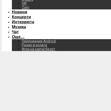
VIP
Zam
Новини
Концерти
Интервюта
Музика
Чат
Още…
Приложение Android
Радио в колата
Игри на карти/белот