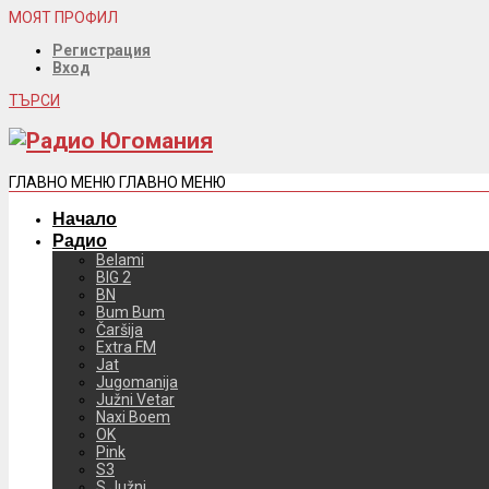
МОЯТ ПРОФИЛ
Регистрация
Вход
ТЪРСИ
ГЛАВНО МЕНЮ
ГЛАВНО МЕНЮ
Начало
Радио
Belami
BIG 2
BN
Bum Bum
Čaršija
Extra FM
Jat
Jugomanija
Južni Vetar
Naxi Boem
OK
Pink
S3
S Južni