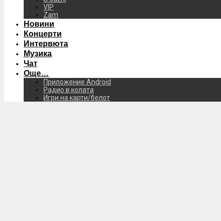
VIP
Zam
Новини
Концерти
Интервюта
Музика
Чат
Още…
Приложение Android
Радио в колата
Игри на карти/белот