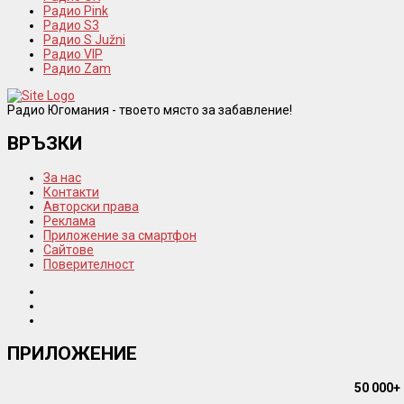
Радио Pink
Радио S3
Радио S Južni
Радио VIP
Радио Zam
Радио Югомания - твоето място за забавление!
ВРЪЗКИ
За нас
Контакти
Авторски права
Реклама
Приложение за смартфон
Сайтове
Поверителност
ПРИЛОЖЕНИЕ
50 000+