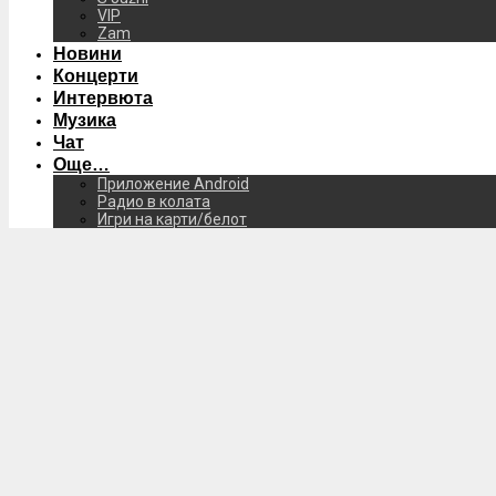
VIP
Zam
Новини
Концерти
Интервюта
Музика
Чат
Още…
Приложение Android
Радио в колата
Игри на карти/белот