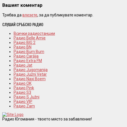
Вашият коментар
Трябва да
влезете
, за да публикувате коментар.
СЛУШАЙ СРЪБСКО РАДИО
Всички радиостанции
Радио Belle Amie
Радио BIG 2
Радио BN
Радио Bum Bum
Радио Čaršija
Радио Extra FM
Радио Jat
Радио Jugomanija
Радио Južni Vetar
Радио Naxi Boem
Радио OK
Радио Pink
Радио S3
Радио S Južni
Радио VIP
Радио Zam
Радио Югомания - твоето място за забавление!