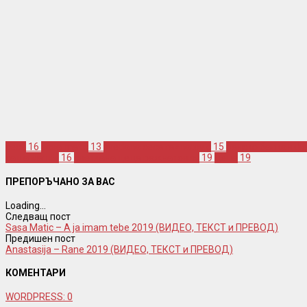
ceca
16
sasa matic
13
svetlana ceca raznatovic
15
банско балкан фе
саша матич
16
светлана цеца ражнатович
19
цеца
19
ПРЕПОРЪЧАНО ЗА ВАС
Loading...
Следващ пост
Sasa Matic – A ja imam tebe 2019 (ВИДЕО, ТЕКСТ и ПРЕВОД)
Предишен пост
Anastasija – Rane 2019 (ВИДЕО, ТЕКСТ и ПРЕВОД)
КОМЕНТАРИ
WORDPRESS:
0