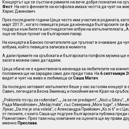
Концертът ще се състои в рамките на вече добре познатия на с
Фест
. На него феновете на югофолка имаха честта да чуят на ж
Харис Джинович.
През последните години Цеца често има участия в родината, като
март 2017г., когато певицата реши да изненада българските си фе
подарък към билета шестнадесетия албум на изпълнителката ,,Au
още не беше пуснат на българския пазар.
На концерта в Банско почитателите ще тръпнат в очакване да чуя
албума, който певицата записва в момента.
А дали примите на сръбската и българската попфолк музика ще н
засега можем само да гадаем.
Цеца обаче не е единствената изненада за любителите на южните
половинка ще ни зарадва само ден преди това. На
6 септември 2
видят и чуят на живо и любимеца си
Саша Матич
.
За последно хитовият изпълнител беше у нас за голям концерт в 
Савич, легендата Весна Змиянац и покойния вече Крал на сръбс
,,Poklonite mi nju za rođendan”, „ Ja se ne predajem”, „Noći u Sibiru”, ,,
Рада Манойлович ,,Mešaj mala”, със Северина „More tuge”, с Минис
Лукас ,,Da me je ona volela”, с Александра Прийович „Ko si ti” и с Це
от песните, с които Саша ще подгрее българската публика преди
Ражнатович. През тази нощ компания на сцената ще му прави дру
именно
Преслава
.