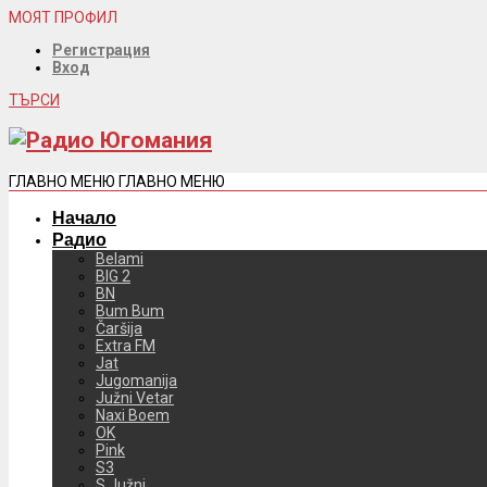
МОЯТ ПРОФИЛ
Регистрация
Вход
ТЪРСИ
ГЛАВНО МЕНЮ
ГЛАВНО МЕНЮ
Начало
Радио
Belami
BIG 2
BN
Bum Bum
Čaršija
Extra FM
Jat
Jugomanija
Južni Vetar
Naxi Boem
OK
Pink
S3
S Južni