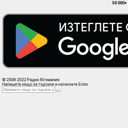
50 000+
© 2008-2022 Радио Югомания
Напишете нещо за търсене и натиснете Enter