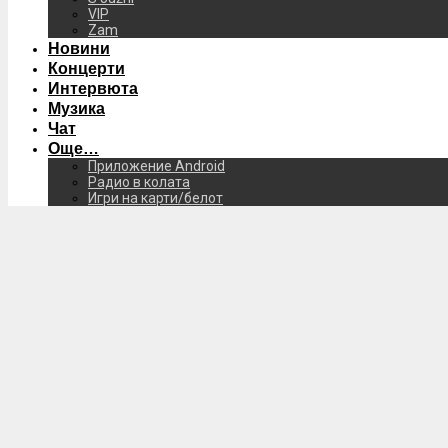
VIP
Zam
Новини
Концерти
Интервюта
Музика
Чат
Още…
Приложение Android
Радио в колата
Игри на карти/белот