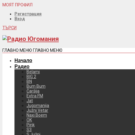
МОЯТ ПРОФИЛ
Регистрация
Вход
ТЪРСИ
ГЛАВНО МЕНЮ
ГЛАВНО МЕНЮ
Начало
Радио
Belami
BIG 2
BN
Bum Bum
Čaršija
Extra FM
Jat
Jugomanija
Južni Vetar
Naxi Boem
OK
Pink
S3
S Južni