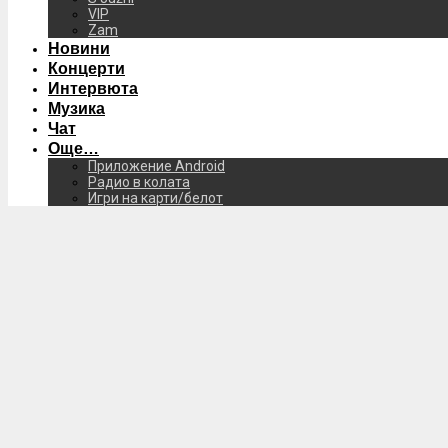
VIP
Zam
Новини
Концерти
Интервюта
Музика
Чат
Още…
Приложение Android
Радио в колата
Игри на карти/белот