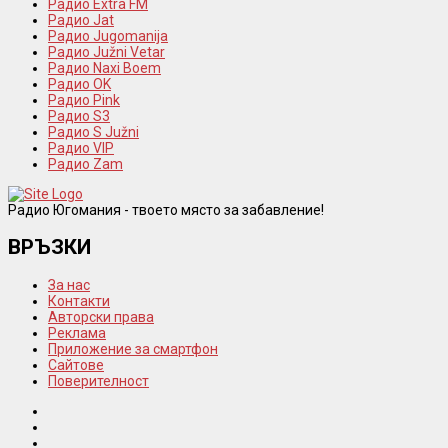
Радио Extra FM
Радио Jat
Радио Jugomanija
Радио Južni Vetar
Радио Naxi Boem
Радио OK
Радио Pink
Радио S3
Радио S Južni
Радио VIP
Радио Zam
Радио Югомания - твоето място за забавление!
ВРЪЗКИ
За нас
Контакти
Авторски права
Реклама
Приложение за смартфон
Сайтове
Поверителност