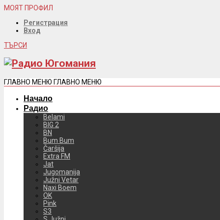
МОЯТ ПРОФИЛ
Регистрация
Вход
ТЪРСИ
ГЛАВНО МЕНЮ
ГЛАВНО МЕНЮ
Начало
Радио
Belami
BIG 2
BN
Bum Bum
Čaršija
Extra FM
Jat
Jugomanija
Južni Vetar
Naxi Boem
OK
Pink
S3
S Južni