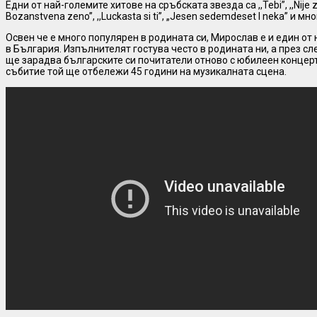
Едни от най-големите хитове на сръбската звезда са ,,Tebi”, ,,Nije zi
Bozanstvena zeno”, ,,Luckasta si ti”, „Jesen sedemdeset I neka” и мно
Освен че е много популярен в родината си, Мирослав е и един о
в България. Изпълнителят гостува често в родината ни, а през с
ще зарадва българските си почитатели отново с юбилеен концерт
събитие той ще отбележи 45 години на музикалната сцена.