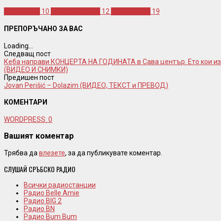
miroslav ilic
10
мирослав илич
12
рожден ден
19
ПРЕПОРЪЧАНО ЗА ВАС
Loading...
Следващ пост
Кеба направи КОНЦЕРТА НА ГОДИНАТА в Сава център. Ето кои из
(ВИДЕО И СНИМКИ)
Предишен пост
Jovan Perišić – Dolazim (ВИДЕО, ТЕКСТ и ПРЕВОД)
КОМЕНТАРИ
WORDPRESS:
0
Вашият коментар
Трябва да
влезете
, за да публикувате коментар.
СЛУШАЙ СРЪБСКО РАДИО
Всички радиостанции
Радио Belle Amie
Радио BIG 2
Радио BN
Радио Bum Bum