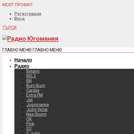
МОЯТ ПРОФИЛ
Регистрация
Вход
ТЪРСИ
ГЛАВНО МЕНЮ
ГЛАВНО МЕНЮ
Начало
Радио
Belami
BIG 2
BN
Bum Bum
Čaršija
Extra FM
Jat
Jugomanija
Južni Vetar
Naxi Boem
OK
Pink
S3
S Južni