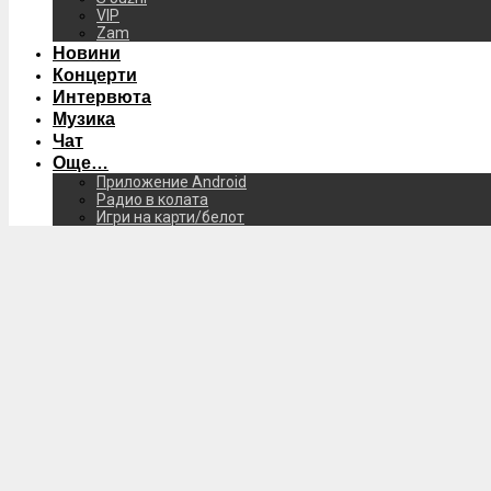
VIP
Zam
Новини
Концерти
Интервюта
Музика
Чат
Още…
Приложение Android
Радио в колата
Игри на карти/белот