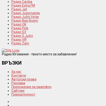
Радио Čaršija
Радио Extra FM
Радио Jat
Радио Jugomanija
Радио Južni Vetar
Радио Naxi Boem
Радио OK
Радио Pink
Радио S3
Радио S Južni
Радио VIP
Радио Zam
Радио Югомания - твоето място за забавление!
ВРЪЗКИ
За нас
Контакти
Авторски права
Реклама
Приложение за смартфон
Сайтове
Поверителност