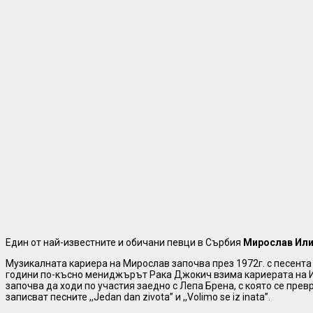
Един от най-известните и обичани певци в Сърбия
Мирослав Ил
Музикалната кариера на Мирослав започва през 1972г. с песента ,,
години по-късно мениджърът Рака Джокич взима кариерата на И
започва да ходи по участия заедно с Лепа Брена, с която се прев
записват песните ,,Jedan dan zivota” и ,,Volimo se iz inata”.