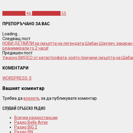
saban saulic
46
шабан шаулич
55
ПРЕПОРЪЧАНО ЗА ВАС
Loading...
Следващ пост
НОВИ ДЕТАЙЛИ за смъртта на легендата Шабан Шаулич: закаран с
реанимирали го 2 часа!
Предишен пост
Ужасно ВИДЕО от катастрофата, която причини смъртта на Шаба
КОМЕНТАРИ
WORDPRESS:
0
Вашият коментар
Трябва да
влезете
, за да публикувате коментар.
СЛУШАЙ СРЪБСКО РАДИО
Всички радиостанции
Радио Belle Amie
Радио BIG 2
Радио BN