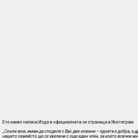
Ето какво написа Илда в официалната си страница в Инстаграм:
,,Скъпи мои, имам да споделя с Вас две новини – едната е добра, а др
нашето семейсто ще се увеличи с още един член, за което всички мн