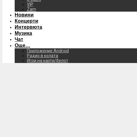
VIP
Zam
Новини
Концерти
Интервюта
Музика
Чат
Още…
Приложение Android
Радио в колата
Игри на карти/белот