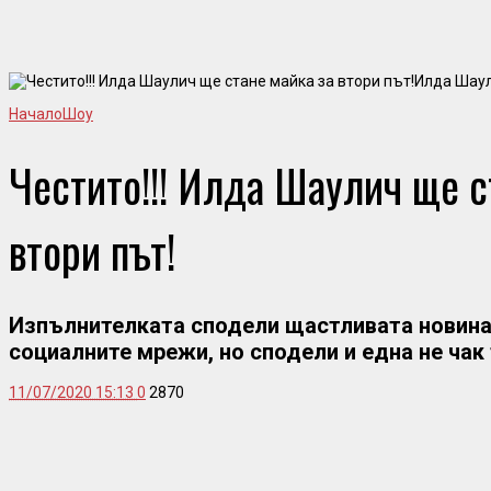
Илда Шау
Начало
Шоу
Честито!!! Илда Шаулич ще с
втори път!
Изпълнителката сподели щастливата новина 
социалните мрежи, но сподели и една не чак
11/07/2020 15:13
0
2870