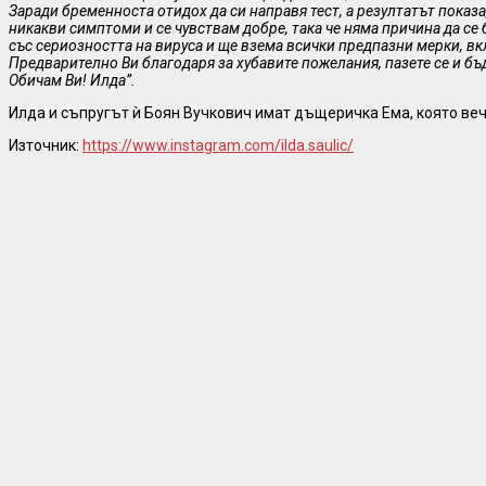
Заради бременноста отидох да си направя тест, а резултатът показа
никакви симптоми и се чувствам добре, така че няма причина да се
със сериозността на вируса и ще взема всички предпазни мерки, в
Предварително Ви благодаря за хубавите пожелания, пазете се и бъ
Обичам Ви! Илда”.
Илда и съпругът ѝ Боян Вучкович имат дъщеричка Ема, която вече
Източник:
https://www.instagram.com/ilda.saulic/