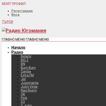
МОЯТ ПРОФИЛ
Регистрация
Вход
ТЪРСИ
ГЛАВНО МЕНЮ
ГЛАВНО МЕНЮ
Начало
Радио
Belami
BIG 2
BN
Bum Bum
Čaršija
Extra FM
Jat
Jugomanija
Južni Vetar
Naxi Boem
OK
Pink
S3
S Južni