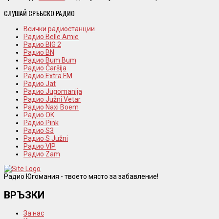
СЛУШАЙ СРЪБСКО РАДИО
Всички радиостанции
Радио Belle Amie
Радио BIG 2
Радио BN
Радио Bum Bum
Радио Čaršija
Радио Extra FM
Радио Jat
Радио Jugomanija
Радио Južni Vetar
Радио Naxi Boem
Радио OK
Радио Pink
Радио S3
Радио S Južni
Радио VIP
Радио Zam
Радио Югомания - твоето място за забавление!
ВРЪЗКИ
За нас