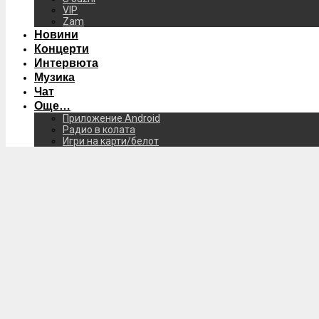
VIP
Zam
Новини
Концерти
Интервюта
Музика
Чат
Още…
Приложение Android
Радио в колата
Игри на карти/белот