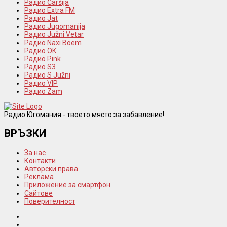
Радио Čaršija
Радио Extra FM
Радио Jat
Радио Jugomanija
Радио Južni Vetar
Радио Naxi Boem
Радио OK
Радио Pink
Радио S3
Радио S Južni
Радио VIP
Радио Zam
Радио Югомания - твоето място за забавление!
ВРЪЗКИ
За нас
Контакти
Авторски права
Реклама
Приложение за смартфон
Сайтове
Поверителност