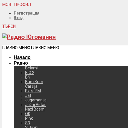
МОЯТ ПРОФИЛ
Регистрация
Вход
ТЪРСИ
ГЛАВНО МЕНЮ
ГЛАВНО МЕНЮ
Начало
Радио
Belami
BIG 2
BN
Bum Bum
Čaršija
Extra FM
Jat
Jugomanija
Južni Vetar
Naxi Boem
OK
Pink
S3
S Južni