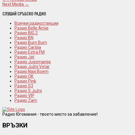
Next Media →
СЛУШАЙ СРЪБСКО РАДИО
Всички радиостанции
Радио Belle Amie
Радио BIG 2
Радио BN
Радио Bum Bum
Радио Čaršija
Радио Extra FM
Радио Jat
Радио Jugomanija
Радио Južni Vetar
Радио Naxi Boem
Радио OK
Радио Pink
Радио S3
Радио S Južni
Радио VIP
Радио Zam
Радио Югомания - твоето място за забавление!
ВРЪЗКИ