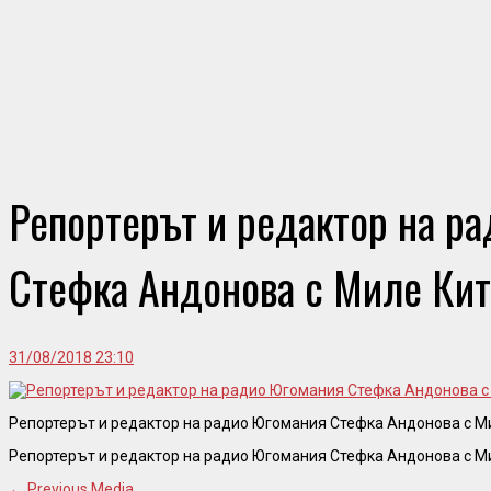
Репортерът и редактор на р
Стефка Андонова с Миле Ки
31/08/2018 23:10
Репортерът и редактор на радио Югомания Стефка Андонова с М
Репортерът и редактор на радио Югомания Стефка Андонова с М
← Previous Media