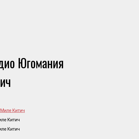
адио Югомания
тич
иле Китич
иле Китич