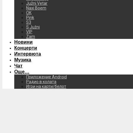
Južni Vetar
Naxi Boem
OK
Pink
S3
S Južni
VIP
Zam
Новини
Концерти
Интервюта
Музика
Чат
Още…
Приложение Android
Радио в колата
Игри на карти/белот