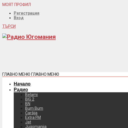
МОЯТ ПРОФИЛ
Регистрация
Вход
ТЪРСИ
ГЛАВНО МЕНЮ
ГЛАВНО МЕНЮ
Начало
Радио
Belami
BIG 2
BN
Bum Bum
Čaršija
Extra FM
Jat
Jugomanija