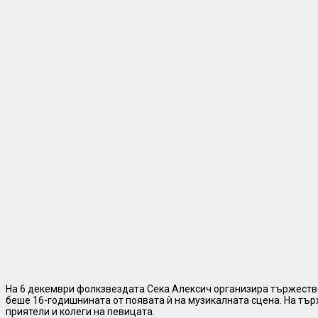
На 6 декември фолкзвездата Сека Алексич организира тържество
беше 16-годишнината от появата ѝ на музикалната сцена. На тъ
приятели и колеги на певицата.