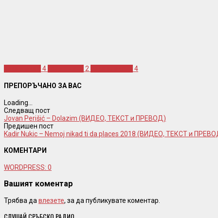
seka aleksic
4
годишнина
2
сека алексич
4
ПРЕПОРЪЧАНО ЗА ВАС
Loading...
Следващ пост
Jovan Perišić – Dolazim (ВИДЕО, ТЕКСТ и ПРЕВОД)
Предишен пост
Kadir Nukic – Nemoj nikad ti da places 2018 (ВИДЕО, ТЕКСТ и ПРЕВО
КОМЕНТАРИ
WORDPRESS:
0
Вашият коментар
Трябва да
влезете
, за да публикувате коментар.
СЛУШАЙ СРЪБСКО РАДИО