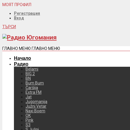
МОЯТ ПРОФИЛ
Регистрация
Вход
ТЪРСИ
ГЛАВНО МЕНЮ
ГЛАВНО МЕНЮ
Начало
Радио
Belami
BIG 2
BN
Bum Bum
Čaršija
Extra FM
Jat
Jugomanija
Južni Vetar
Naxi Boem
OK
Pink
S3
S Južni