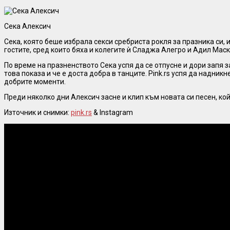
Сека Алексич
Сека, която беше избрала секси сребриста рокля за празника си,
гостите, сред които бяха и колегите ѝ Сладжа Алегро и Адил Мас
По време на празненството Сека успя да се отпусне и дори запя з
това показа и че е доста добра в танците. Pink.rs успя да надник
добрите моменти.
Преди няколко дни Алексич засне и клип към новата си песен, к
Източник и снимки:
pink.rs
& Instagram