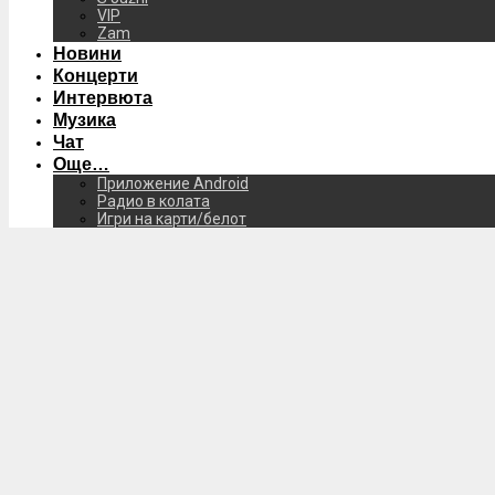
VIP
Zam
Новини
Концерти
Интервюта
Музика
Чат
Още…
Приложение Android
Радио в колата
Игри на карти/белот