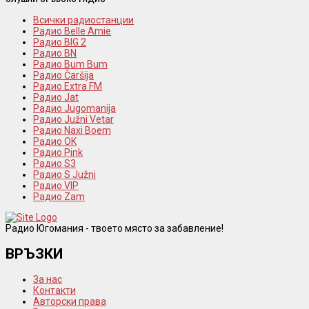
Всички радиостанции
Радио Belle Amie
Радио BIG 2
Радио BN
Радио Bum Bum
Радио Čaršija
Радио Extra FM
Радио Jat
Радио Jugomanija
Радио Južni Vetar
Радио Naxi Boem
Радио OK
Радио Pink
Радио S3
Радио S Južni
Радио VIP
Радио Zam
Радио Югомания - твоето място за забавление!
ВРЪЗКИ
За нас
Контакти
Авторски права