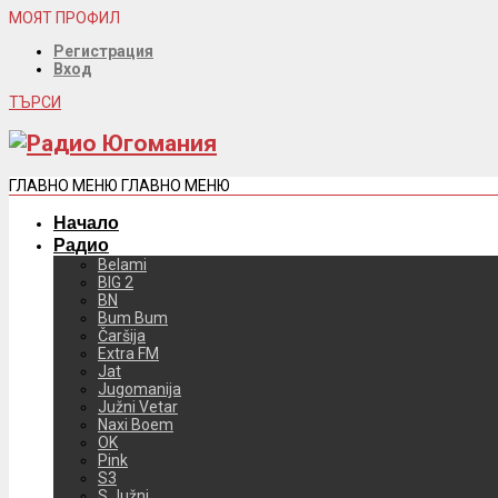
МОЯТ ПРОФИЛ
Регистрация
Вход
ТЪРСИ
ГЛАВНО МЕНЮ
ГЛАВНО МЕНЮ
Начало
Радио
Belami
BIG 2
BN
Bum Bum
Čaršija
Extra FM
Jat
Jugomanija
Južni Vetar
Naxi Boem
OK
Pink
S3
S Južni