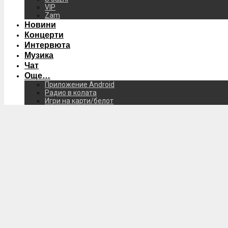
VIP
Zam
Новини
Концерти
Интервюта
Музика
Чат
Още…
Приложение Android
Радио в колата
Игри на карти/белот