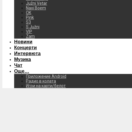
Južni Vetar
Naxi Boem
OK
Pink
S3
S Južni
VIP
Zam
Новини
Концерти
Интервюта
Музика
Чат
Още…
Приложение Android
Радио в колата
Игри на карти/белот