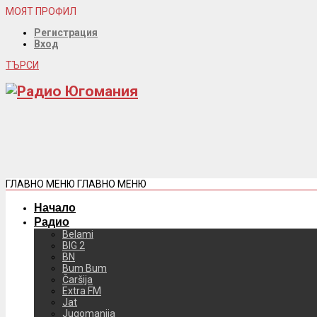
МОЯТ ПРОФИЛ
Регистрация
Вход
ТЪРСИ
ГЛАВНО МЕНЮ
ГЛАВНО МЕНЮ
Начало
Радио
Belami
BIG 2
BN
Bum Bum
Čaršija
Extra FM
Jat
Jugomanija