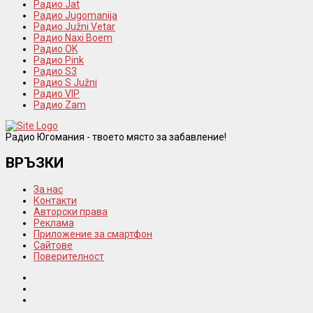
Радио Jat
Радио Jugomanija
Радио Južni Vetar
Радио Naxi Boem
Радио OK
Радио Pink
Радио S3
Радио S Južni
Радио VIP
Радио Zam
Радио Югомания - твоето място за забавление!
ВРЪЗКИ
За нас
Контакти
Авторски права
Реклама
Приложение за смартфон
Сайтове
Поверителност