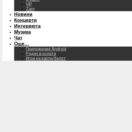
VIP
Zam
Новини
Концерти
Интервюта
Музика
Чат
Още…
Приложение Android
Радио в колата
Игри на карти/белот