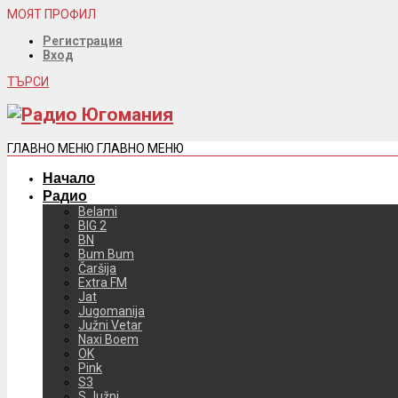
МОЯТ ПРОФИЛ
Регистрация
Вход
ТЪРСИ
ГЛАВНО МЕНЮ
ГЛАВНО МЕНЮ
Начало
Радио
Belami
BIG 2
BN
Bum Bum
Čaršija
Extra FM
Jat
Jugomanija
Južni Vetar
Naxi Boem
OK
Pink
S3
S Južni