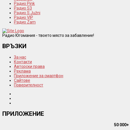
Радио Pink
Радио S3
Радио S Južni
Радио VIP
Радио Zam
Радио Югомания - твоето място за забавление!
ВРЪЗКИ
За нас
Контакти
Авторски права
Реклама
Приложение за смартфон
Сайтове
Поверителност
ПРИЛОЖЕНИЕ
50 000+