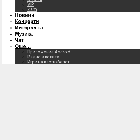
VIP
Zam
Новини
Концерти
Интервюта
Музика
Чат
Още…
Приложение Android
Радио в колата
Игри на карти/белот