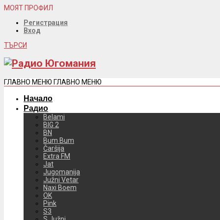
МОЯТ ПРОФИЛ
Регистрация
Вход
ТЪРСИ
ГЛАВНО МЕНЮ
ГЛАВНО МЕНЮ
Начало
Радио
Belami
BIG 2
BN
Bum Bum
Čaršija
Extra FM
Jat
Jugomanija
Južni Vetar
Naxi Boem
OK
Pink
S3
S Južni