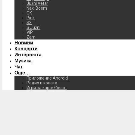
Južni Vetar
Naxi Boem
OK
Pink
S3
S Južni
VIP
Zam
Новини
Концерти
Интервюта
Музика
Чат
Още…
Приложение Android
Радио в колата
Игри на карти/белот