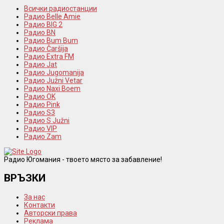
Всички радиостанции
Радио Belle Amie
Радио BIG 2
Радио BN
Радио Bum Bum
Радио Čaršija
Радио Extra FM
Радио Jat
Радио Jugomanija
Радио Južni Vetar
Радио Naxi Boem
Радио OK
Радио Pink
Радио S3
Радио S Južni
Радио VIP
Радио Zam
Радио Югомания - твоето място за забавление!
ВРЪЗКИ
За нас
Контакти
Авторски права
Реклама