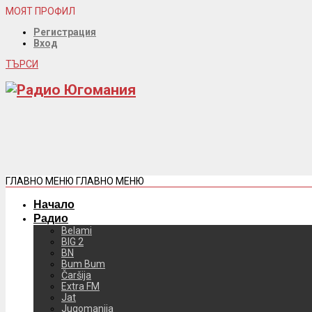
МОЯТ ПРОФИЛ
Регистрация
Вход
ТЪРСИ
ГЛАВНО МЕНЮ
ГЛАВНО МЕНЮ
Начало
Радио
Belami
BIG 2
BN
Bum Bum
Čaršija
Extra FM
Jat
Jugomanija