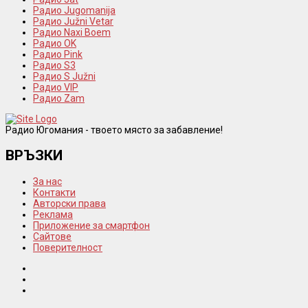
Радио Jugomanija
Радио Južni Vetar
Радио Naxi Boem
Радио OK
Радио Pink
Радио S3
Радио S Južni
Радио VIP
Радио Zam
Радио Югомания - твоето място за забавление!
ВРЪЗКИ
За нас
Контакти
Авторски права
Реклама
Приложение за смартфон
Сайтове
Поверителност