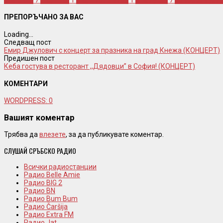
ПРЕПОРЪЧАНО ЗА ВАС
Loading...
Следващ пост
Емир Джулович с концерт за празника на град Кнежа (КОНЦЕРТ)
Предишен пост
Кеба гостува в ресторант ,,Дядовци” в София! (КОНЦЕРТ)
КОМЕНТАРИ
WORDPRESS:
0
Вашият коментар
Трябва да
влезете
, за да публикувате коментар.
СЛУШАЙ СРЪБСКО РАДИО
Всички радиостанции
Радио Belle Amie
Радио BIG 2
Радио BN
Радио Bum Bum
Радио Čaršija
Радио Extra FM
Радио Jat