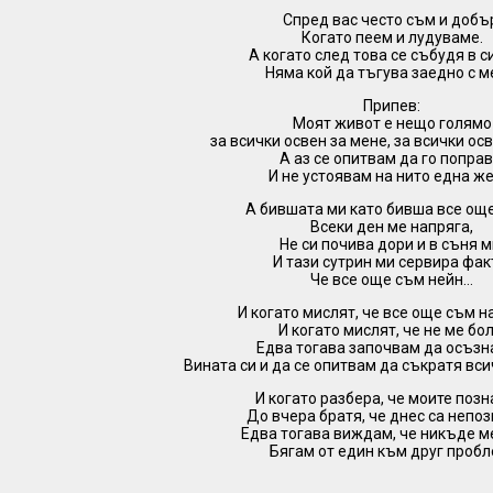
Спред вас често съм и добъ
Когато пеем и лудуваме.
А когато след това се събудя в с
Няма кой да тъгува заедно с м
Припев:
Моят живот е нещо голямо
за всички освен за мене, за всички осв
А аз се опитвам да го поправ
И не устоявам на нито една же
А бившата ми като бивша все още 
Всеки ден ме напряга,
Не си почива дори и в съня м
И тази сутрин ми сервира фак
Че все още съм нейн…
И когато мислят, че все още съм н
И когато мислят, че не ме бол
Едва тогава започвам да осъз
Вината си и да се опитвам да съкратя вси
И когато разбера, че моите позн
До вчера братя, че днес са непоз
Едва тогава виждам, че никъде м
Бягам от един към друг пробл