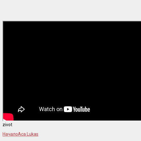
zivot
Начало
Aca Lukas