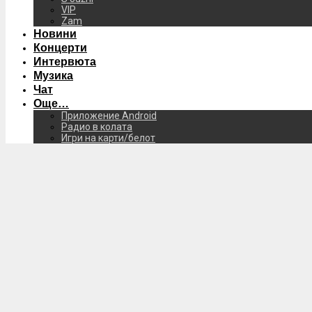
VIP
Zam
Новини
Концерти
Интервюта
Музика
Чат
Още…
Приложение Android
Радио в колата
Игри на карти/белот