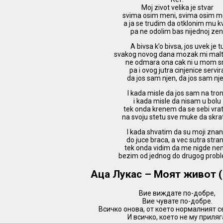
Moj zivot velika je stvar
svima osim meni, svima osim m
a ja se trudim da otklonim mu k
pa ne odolim bas nijednoj zen
A bivsa k’o bivsa, jos uvek je t
svakog novog dana mozak mi malt
ne odmara ona cak ni u mom s
pa i ovog jutra cinjenice servir
da jos sam njen, da jos sam nj
I kada misle da jos sam na tro
i kada misle da nisam u bolu
tek onda krenem da se sebi vra
na svoju stetu sve muke da skra
I kada shvatim da su moji znan
do juce braca, a vec sutra stran
tek onda vidim da me nigde n
bezim od jednog do drugog prob
Аца Лукас – Моят живот 
Вие виждате по-добре,
Вие чувате по-добре.
Всичко онова, от което нормалният с
И всичко, което не му приляг