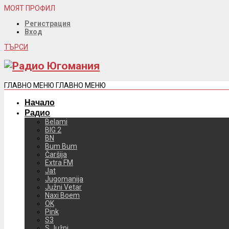
МОЯТ ПРОФИЛ
Регистрация
Вход
ТЪРСИ
ГЛАВНО МЕНЮ
ГЛАВНО МЕНЮ
Начало
Радио
Belami
BIG 2
BN
Bum Bum
Čaršija
Extra FM
Jat
Jugomanija
Južni Vetar
Naxi Boem
OK
Pink
S3
S Južni