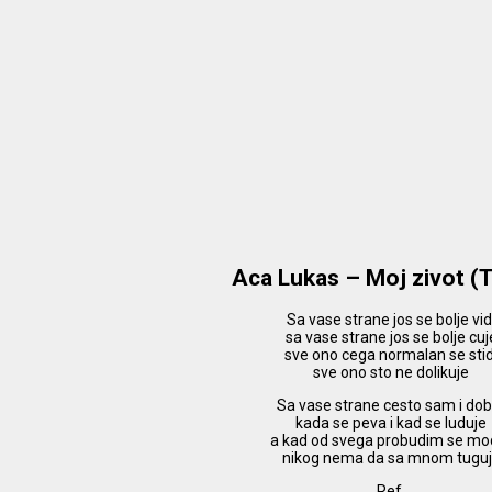
Aca Lukas – Moj zivot (
Sa vase strane jos se bolje vid
sa vase strane jos se bolje cuj
sve ono cega normalan se stid
sve ono sto ne dolikuje
Sa vase strane cesto sam i dob
kada se peva i kad se luduje
a kad od svega probudim se mo
nikog nema da sa mnom tugu
Ref.