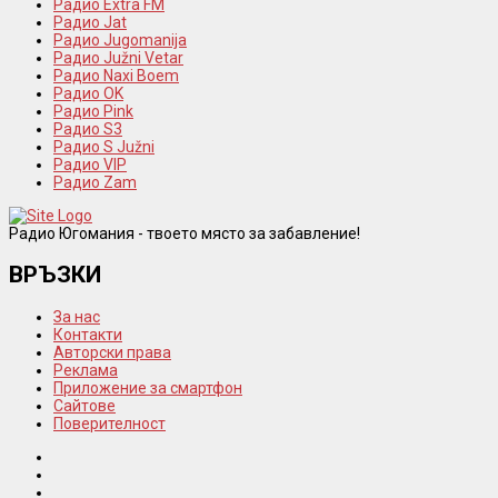
Радио Extra FM
Радио Jat
Радио Jugomanija
Радио Južni Vetar
Радио Naxi Boem
Радио OK
Радио Pink
Радио S3
Радио S Južni
Радио VIP
Радио Zam
Радио Югомания - твоето място за забавление!
ВРЪЗКИ
За нас
Контакти
Авторски права
Реклама
Приложение за смартфон
Сайтове
Поверителност