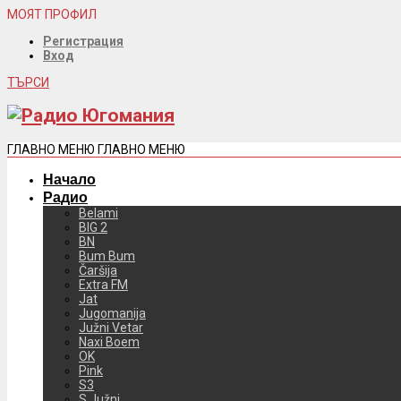
МОЯТ ПРОФИЛ
Регистрация
Вход
ТЪРСИ
ГЛАВНО МЕНЮ
ГЛАВНО МЕНЮ
Начало
Радио
Belami
BIG 2
BN
Bum Bum
Čaršija
Extra FM
Jat
Jugomanija
Južni Vetar
Naxi Boem
OK
Pink
S3
S Južni