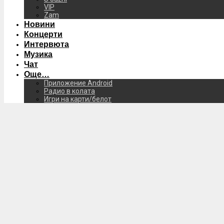
VIP
Zam
Новини
Концерти
Интервюта
Музика
Чат
Още…
Приложение Android
Радио в колата
Игри на карти/белот