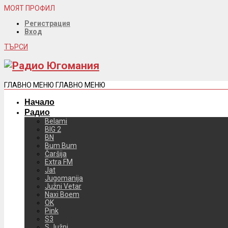
МОЯТ ПРОФИЛ
Регистрация
Вход
ТЪРСИ
ГЛАВНО МЕНЮ
ГЛАВНО МЕНЮ
Начало
Радио
Belami
BIG 2
BN
Bum Bum
Čaršija
Extra FM
Jat
Jugomanija
Južni Vetar
Naxi Boem
OK
Pink
S3
S Južni