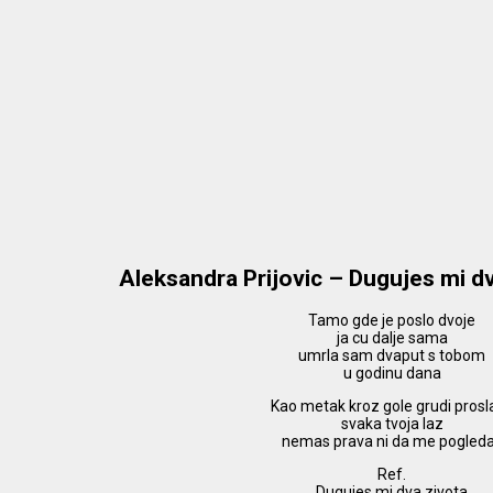
Aleksandra Prijovic – Dugujes mi d
Tamo gde je poslo dvoje
ja cu dalje sama
umrla sam dvaput s tobom
u godinu dana
Kao metak kroz gole grudi prosla
svaka tvoja laz
nemas prava ni da me pogled
Ref.
Dugujes mi dva zivota