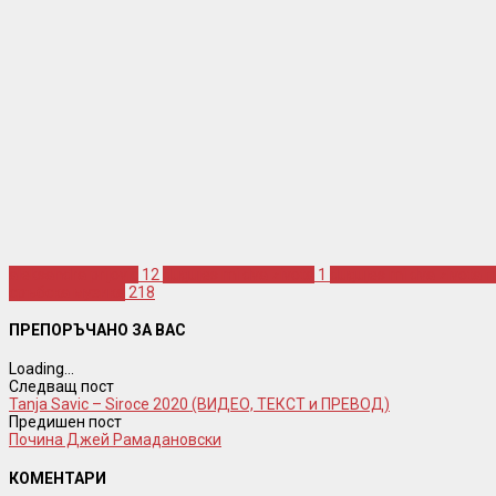
aleksandra prijovic
12
dugujes mi dva zivota
1
dugujes mi dva zivota 
сръбска музика
218
ПРЕПОРЪЧАНО ЗА ВАС
Loading...
Следващ пост
Tanja Savic – Siroce 2020 (ВИДЕО, ТЕКСТ и ПРЕВОД)
Предишен пост
Почина Джей Рамадановски
КОМЕНТАРИ