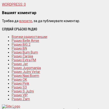
WORDPRESS:
0
Вашият коментар
Трябва да
влезете
, за да публикувате коментар.
СЛУШАЙ СРЪБСКО РАДИО
Всички радиостанции
Радио Belle Amie
Радио BIG 2
Радио BN
Радио Bum Bum
Радио Čaršija
Радио Extra FM
Радио Jat
Радио Jugomanija
Радио Južni Vetar
Радио Naxi Boem
Радио OK
Радио Pink
Радио S3
Радио S Južni
Радио VIP
Радио Zam