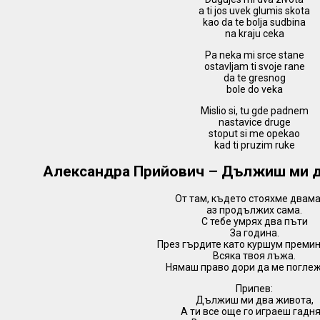
a ti jos uvek glumis skota
kao da te bolja sudbina
na kraju ceka
Pa neka mi srce stane
ostavljam ti svoje rane
da te gresnog
bole do veka
Mislio si, tu gde padnem
nastavice druge
stoput si me opekao
kad ti pruzim ruke
Александра Прийович – Дължиш ми д
От там, където стояхме двама
аз продължих сама.
С тебе умрях два пъти
За година.
През гърдите като куршум преми
Всяка твоя лъжа.
Нямаш право дори да ме погле
Припев:
Дължиш ми два живота,
А ти все още го играеш гадня