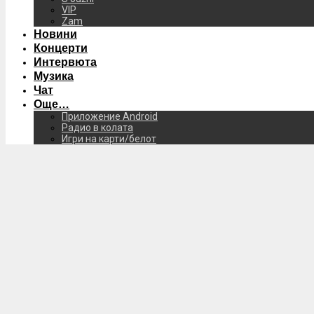
VIP
Zam
Новини
Концерти
Интервюта
Музика
Чат
Още…
Приложение Android
Радио в колата
Игри на карти/белот