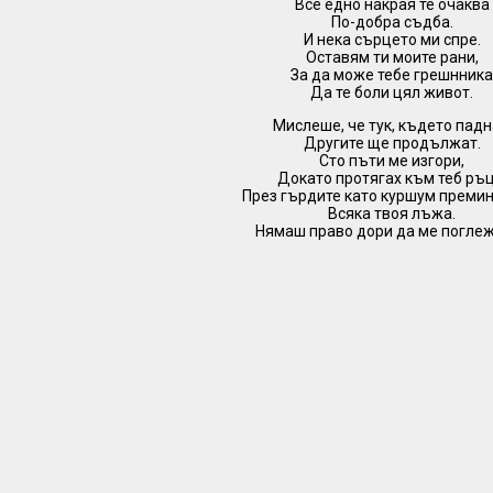
Все едно накрая те очаква
По-добра съдба.
И нека сърцето ми спре.
Оставям ти моите рани,
За да може тебе грешнник
Да те боли цял живот.
Мислеше, че тук, където падн
Другите ще продължат.
Сто пъти ме изгори,
Докато протягах към теб ръц
През гърдите като куршум преми
Всяка твоя лъжа.
Нямаш право дори да ме погле