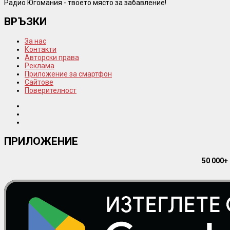
Радио Югомания - твоето място за забавление!
ВРЪЗКИ
За нас
Контакти
Авторски права
Реклама
Приложение за смартфон
Сайтове
Поверителност
ПРИЛОЖЕНИЕ
50 000+