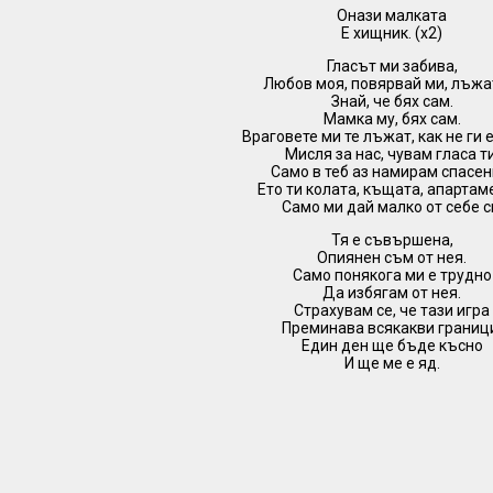
Онази малката
Е хищник. (х2)
Гласът ми забива,
Любов моя, повярвай ми, лъжат
Знай, че бях сам.
Мамка му, бях сам.
Враговете ми те лъжат, как не ги 
Мисля за нас, чувам гласа ти
Само в теб аз намирам спасен
Ето ти колата, къщата, апартам
Само ми дай малко от себе с
Тя е съвършена,
Опиянен съм от нея.
Само понякога ми е трудно
Да избягам от нея.
Страхувам се, че тази игра
Преминава всякакви границ
Един ден ще бъде късно
И ще ме е яд.