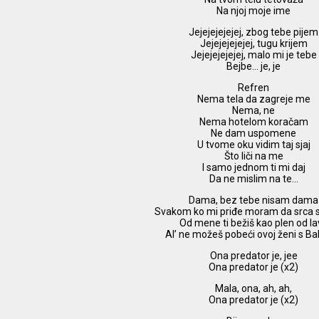
Na njoj moje ime
Jejejejejejej, zbog tebe pijem
Jejejejejejej, tugu krijem
Jejejejejejej, malo mi je tebe
Bejbe… je, je
Refren
Nema tela da zagreje me
Nema, ne
Nema hotelom koračam
Ne dam uspomene
U tvome oku vidim taj sjaj
Što liči na me
I samo jednom ti mi daj
Da ne mislim na te…
Dama, bez tebe nisam dama
Svakom ko mi priđe moram da srca
Od mene ti bežiš kao plen od l
Al’ ne možeš pobeći ovoj ženi s B
Ona predator je, jee
Ona predator je (x2)
Mala, ona, ah, ah,
Ona predator je (x2)