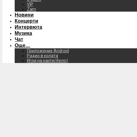
VIP
Zam
Новини
Концерти
Интервюта
Музика
Чат
Още…
Приложение Android
Радио в колата
Игри на карти/белот