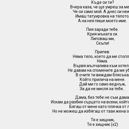
Къде си ти?
Вчера каза, че ще умреш за ме
Че си само мой. А днес си неи
Имаш татуировка на тялото
А на нея пише моето име.
Пия заради тебе.
Крия мъката си.
Липсваш ми,
Скъпи!
Припев:
Няма тяло, което да ме стопл
Няма.
Вървя мълчалива към хотел
Не давам на спомените да ме у
В очите ти виждам блясъка
Който прилича на мене.
Дай ми го само веднъж,
За да не мисля за тебе…
Дама, без тебе не съм дама
Искам да разбия сърцето на всеки, койт
Бягаш от мене като плячка от 
Но не можеш да избягаш от тази жена о
Тя е хищник,
Тя е хищник (х2)