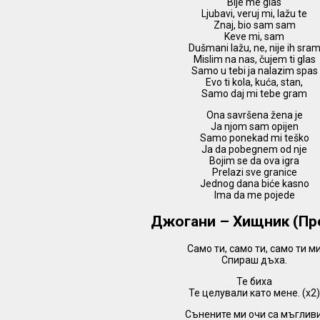
Bije me glas
Ljubavi, veruj mi, lažu te
Znaj, bio sam sam
Keve mi, sam
Dušmani lažu, ne, nije ih sra
Mislim na nas, čujem ti glas
Samo u tebi ja nalazim spas
Evo ti kola, kuća, stan,
Samo daj mi tebe gram
Ona savršena žena je
Ja njom sam opijen
Samo ponekad mi teško
Ja da pobegnem od nje
Bojim se da ova igra
Prelazi sve granice
Jednog dana biće kasno
Ima da me pojede
Джогани – Хищник (Пр
Само ти, само ти, само ти м
Спираш дъха.
Те биха
Те целували като мене. (х2
Сънените ми очи са мъгливи