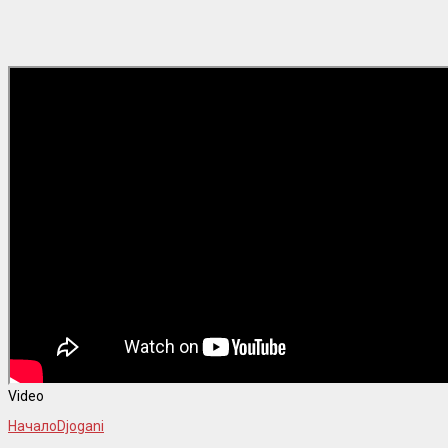
Video
Начало
Djogani