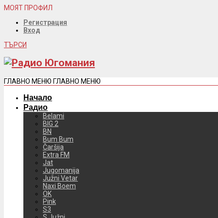
МОЯТ ПРОФИЛ
Регистрация
Вход
ТЪРСИ
ГЛАВНО МЕНЮ
ГЛАВНО МЕНЮ
Начало
Радио
Belami
BIG 2
BN
Bum Bum
Čaršija
Extra FM
Jat
Jugomanija
Južni Vetar
Naxi Boem
OK
Pink
S3
S Južni