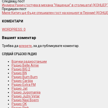
Следващ пост
Индира Радич гостува в механа “Нашенци” в столицата! (КОНЦЕР
Предишен пост
Миле Китич ще бъде специален гост на концерт в Перник! (КОНЦ
КОМЕНТАРИ
WORDPRESS:
0
Вашият коментар
Трябва да
влезете
, за да публикувате коментар.
СЛУШАЙ СРЪБСКО РАДИО
Всички радиостанции
Радио Belle Amie
Радио BIG 2
Радио BN
Радио Bum Bum
Радио Čaršija
Радио Extra FM
Радио Jat
Радио Jugomanija
Радио Južni Vetar
Радио Naxi Boem
Радио OK
Радио Pink