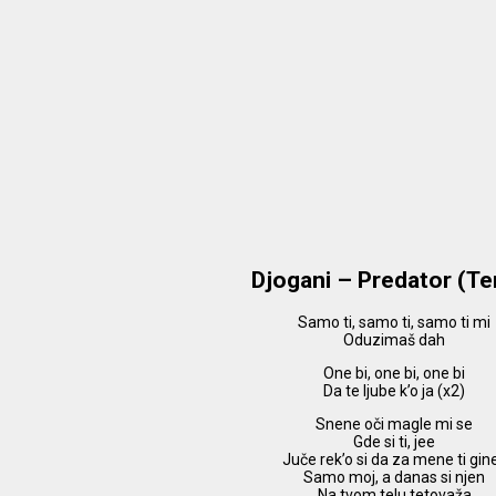
Djogani – Predator (Те
Samo ti, samo ti, samo ti mi
Oduzimaš dah
One bi, one bi, one bi
Da te ljube k’o ja (x2)
Snene oči magle mi se
Gde si ti, jee
Juče rek’o si da za mene ti gin
Samo moj, a danas si njen
Na tvom telu tetovaža