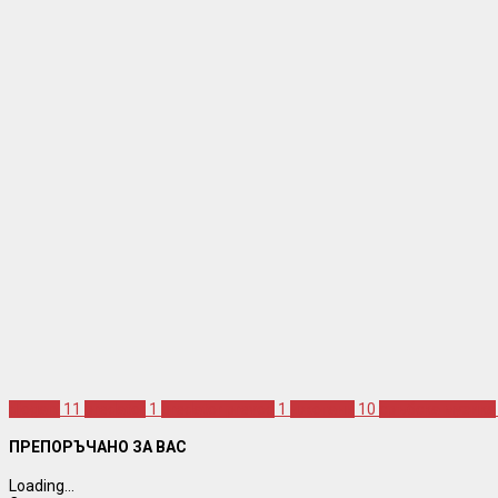
djogani
11
predator
1
predator prevod
1
джогани
10
сръбска музика
ПРЕПОРЪЧАНО ЗА ВАС
Loading...