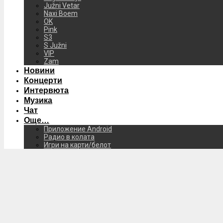
Južni Vetar
Naxi Boem
OK
Pink
S3
S Južni
VIP
Zam
Новини
Концерти
Интервюта
Музика
Чат
Още…
Приложение Android
Радио в колата
Игри на карти/белот