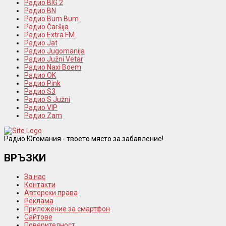
Радио BIG 2
Радио BN
Радио Bum Bum
Радио Čaršija
Радио Extra FM
Радио Jat
Радио Jugomanija
Радио Južni Vetar
Радио Naxi Boem
Радио OK
Радио Pink
Радио S3
Радио S Južni
Радио VIP
Радио Zam
Радио Югомания - твоето място за забавление!
ВРЪЗКИ
За нас
Контакти
Авторски права
Реклама
Приложение за смартфон
Сайтове
Поверителност