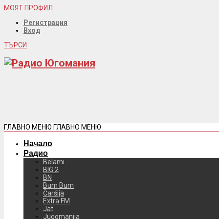
МОЯТ ПРОФИЛ
Регистрация
Вход
ТЪРСИ
ГЛАВНО МЕНЮ
ГЛАВНО МЕНЮ
Начало
Радио
Belami
BIG 2
BN
Bum Bum
Čaršija
Extra FM
Jat
Jugomanija