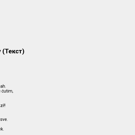
v (Текст)
mah.
e ćutim,
zi!!
 sve.
ek.