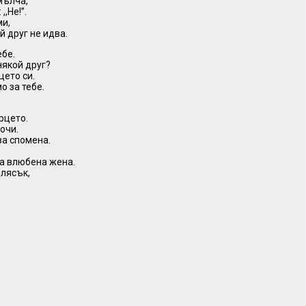
 мълча,
,,Не!”.
ми,
й друг не идва.
ебе.
някой друг?
цето си.
о за тебе.
ърцето.
очи.
ва спомена.
на влюбена жена.
блясък,