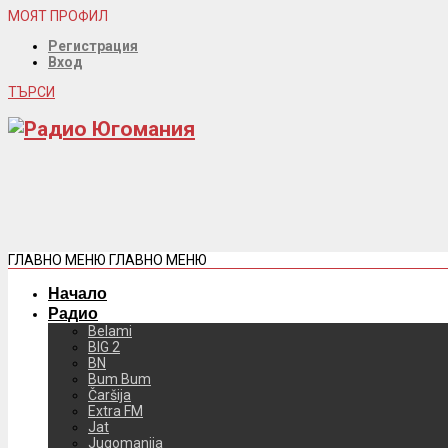
МОЯТ ПРОФИЛ
Регистрация
Вход
ТЪРСИ
ГЛАВНО МЕНЮ
ГЛАВНО МЕНЮ
Начало
Радио
Belami
BIG 2
BN
Bum Bum
Čaršija
Extra FM
Jat
Jugomanija