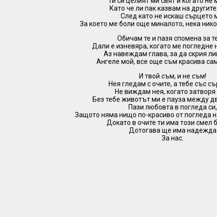
Ти си целият ми свят и когато не
Като че ли пак казвам на другите: 
След като не искаш сърцето 
За което ме боли още миналото, нека нико
Обичам те и пазя спомена за т
Дали е изневяра, когато ме погледне 
Аз навеждам глава, за да скрия ли
Ангеле мой, все още съм красива сам
И твой съм, и не съм!
Нея гледам с очите, а тебе със с
Не виждам нея, когато затворя 
Без тебе животът ми е пауза между д
Пази любовта в погледа си,
Защото няма нищо по-красиво от погледа 
Докато в очите ти има този смел 
Дотогава ще има надежда
За нас.