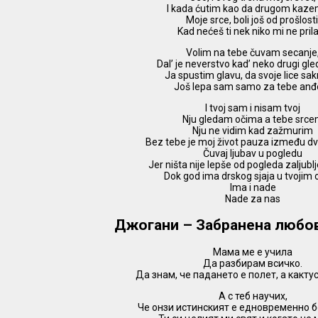
I kada ćutim kao da drugom kaze
Moje srce, boli još od prošlosti
Kad nećeš ti nek niko mi ne prila
Volim na tebe čuvam secanje
Dal’ je neverstvo kad’ neko drugi gl
Ja spustim glavu, da svoje lice sak
Još lepa sam samo za tebe anđe
I tvoj sam i nisam tvoj
Nju gledam očima a tebe src
Nju ne vidim kad zažmurim
Bez tebe je moj život pauza između d
Čuvaj ljubav u pogledu
Jer ništa nije lepše od pogleda zaljub
Dok god ima drskog sjaja u tvojim
Ima i nade
Nade za nas
Джогани – Забранена любо
Мама ме е учила
Да разбирам всичко.
Да знам, че падането е полет, а кактус
А с теб научих,
Че онзи истинският е едновременно б