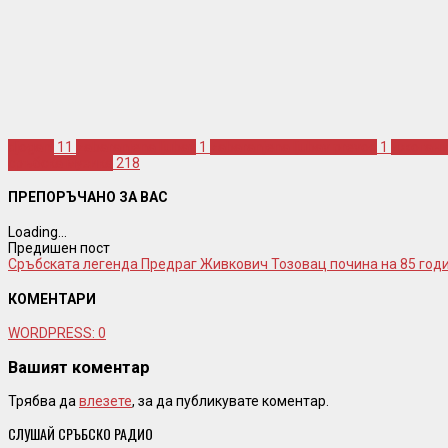
djogani
11
zabaranjena ljubav
1
zabaranjena ljubav prevod
1
джоган
сръбска музика
218
ПРЕПОРЪЧАНО ЗА ВАС
Loading...
Предишен пост
Сръбската легенда Предраг Живкович Тозовац почина на 85 год
КОМЕНТАРИ
WORDPRESS:
0
Вашият коментар
Трябва да
влезете
, за да публикувате коментар.
СЛУШАЙ СРЪБСКО РАДИО