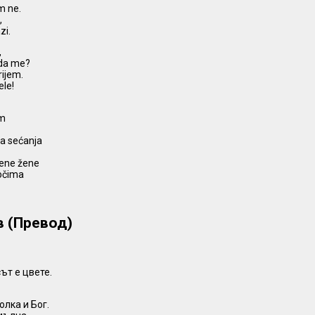
m ne.
,
zi.
,
eda me?
rijem.
le!
em
va sećanja
ljene žene
 očima
в (Превод)
ът е цвете.
олка и Бог.