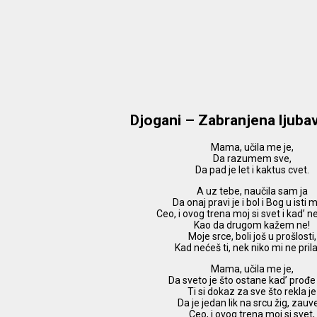
Djogani – Zabranjena ljuba
Mama, učila me je,
Da razumem sve,
Da pad je let i kaktus cvet.
A uz tebe, naučila sam ja
Da onaj pravi je i bol i Bog u isti 
Ceo, i ovog trena moj si svet i kad’ n
Kao da drugom kažem ne!
Moje srce, boli još u prošlosti,
Kad nećeš ti, nek niko mi ne prila
Mama, učila me je,
Da sveto je što ostane kad’ prođe
Ti si dokaz za sve što rekla je
Da je jedan lik na srcu žig, zauv
Ceo, i ovog trena moj si svet,