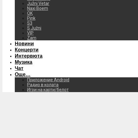
Južni Vetar
Naxi Boem
OK
Pink
S3
S Južni
VIP
Zam
Новини
Концерти
Интервюта
Музика
Чат
Още…
Приложение Android
Радио в колата
Игри на карти/белот