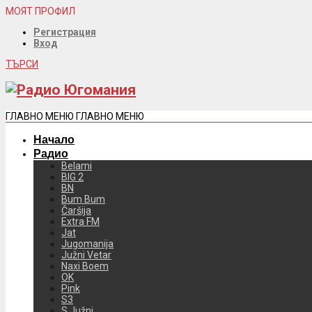
МОЯТ ПРОФИЛ
Регистрация
Вход
ТЪРСИ
ГЛАВНО МЕНЮ
ГЛАВНО МЕНЮ
Начало
Радио
Belami
BIG 2
BN
Bum Bum
Čaršija
Extra FM
Jat
Jugomanija
Južni Vetar
Naxi Boem
OK
Pink
S3
S Južni