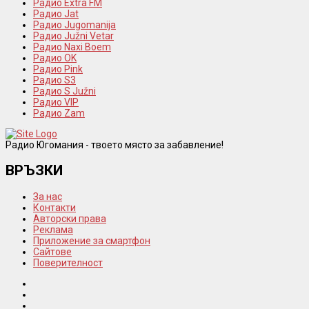
Радио Extra FM
Радио Jat
Радио Jugomanija
Радио Južni Vetar
Радио Naxi Boem
Радио OK
Радио Pink
Радио S3
Радио S Južni
Радио VIP
Радио Zam
Радио Югомания - твоето място за забавление!
ВРЪЗКИ
За нас
Контакти
Авторски права
Реклама
Приложение за смартфон
Сайтове
Поверителност