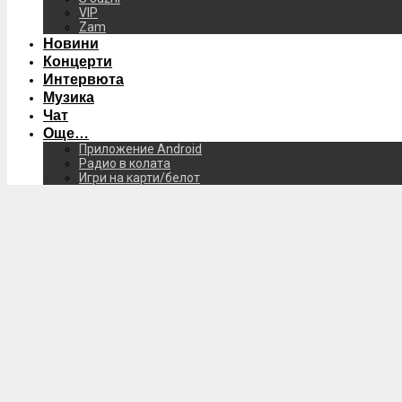
VIP
Zam
Новини
Концерти
Интервюта
Музика
Чат
Още…
Приложение Android
Радио в колата
Игри на карти/белот