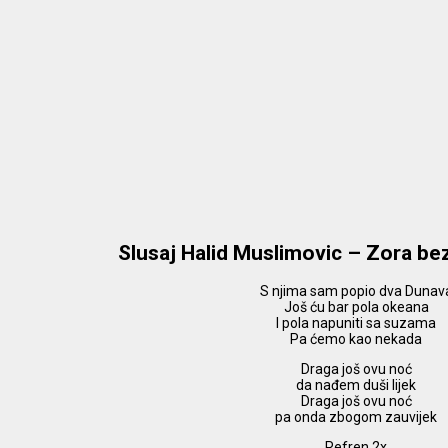
Slusaj Halid Muslimovic – Zora be
S njima sam popio dva Dunav
Još ću bar pola okeana
I pola napuniti sa suzama
Pa ćemo kao nekada
Draga još ovu noć
da nađem duši lijek
Draga još ovu noć
pa onda zbogom zauvijek
Refren 2x