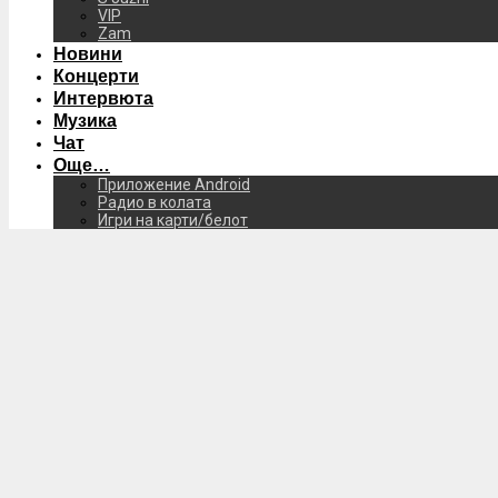
VIP
Zam
Новини
Концерти
Интервюта
Музика
Чат
Още…
Приложение Android
Радио в колата
Игри на карти/белот