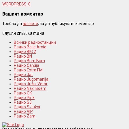
WORDPRESS:
0
Вашият коментар
Трябва да
влезете
, за да публикувате коментар.
СЛУШАЙ СРЪБСКО РАДИО
Всички радиостанции
Радио Belle Amie
Радио BIG 2
Радио BN
Радио Bum Bum
Радио Čaršija
Радио Extra FM
Радио Jat
Радио Jugomanija
Радио Južni Vetar
Радио Naxi Boem
Радио OK
Радио Pink
Радио S3
Радио S Južni
Радио VIP
Радио Zam