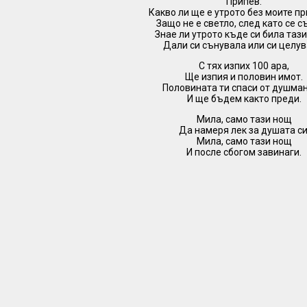
Припев:
Какво ли ще е утрото без моите пр
Защо не е светло, след като се 
Знае ли утрото къде си била таз
Дали си сънувала или си целув
С тях изпих 100 ара,
Ще изпия и половин имот.
Половината ти спаси от душман
И ще бъдем както преди.
Мила, само тази нощ
Да намеря лек за душата си
Мила, само тази нощ
И после сбогом завинаги.