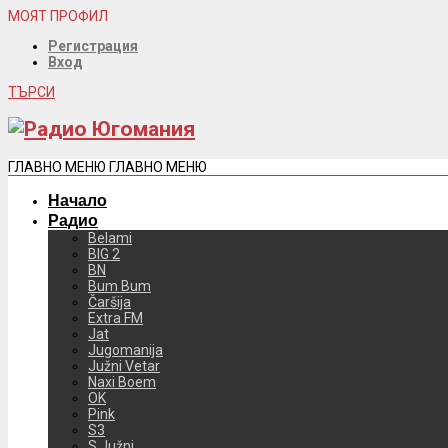
МОЯТ ПРОФИЛ
Регистрация
Вход
ТЪРСИ
ГЛАВНО МЕНЮ
ГЛАВНО МЕНЮ
Начало
Радио
Belami
BIG 2
BN
Bum Bum
Čaršija
Extra FM
Jat
Jugomanija
Južni Vetar
Naxi Boem
OK
Pink
S3
S Južni