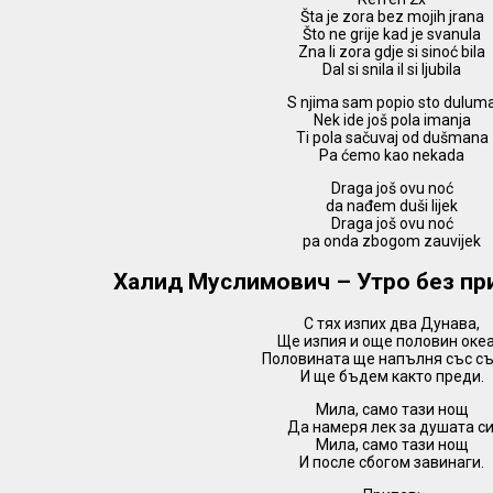
Šta je zora bez mojih jrana
Što ne grije kad je svanula
Zna li zora gdje si sinoć bila
Dal si snila il si ljubila
S njima sam popio sto dulum
Nek ide još pola imanja
Ti pola sačuvaj od dušmana
Pa ćemo kao nekada
Draga još ovu noć
da nađem duši lijek
Draga još ovu noć
pa onda zbogom zauvijek
Халид Муслимович – Утро без пр
С тях изпих два Дунава,
Ще изпия и още половин океа
Половината ще напълня със съ
И ще бъдем както преди.
Мила, само тази нощ
Да намеря лек за душата си
Мила, само тази нощ
И после сбогом завинаги.