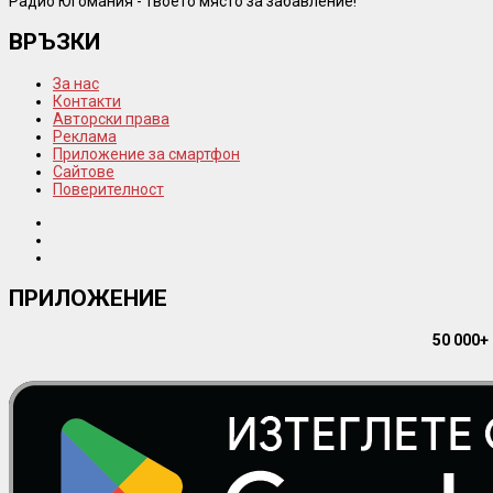
Радио Югомания - твоето място за забавление!
ВРЪЗКИ
За нас
Контакти
Авторски права
Реклама
Приложение за смартфон
Сайтове
Поверителност
ПРИЛОЖЕНИЕ
50 000+